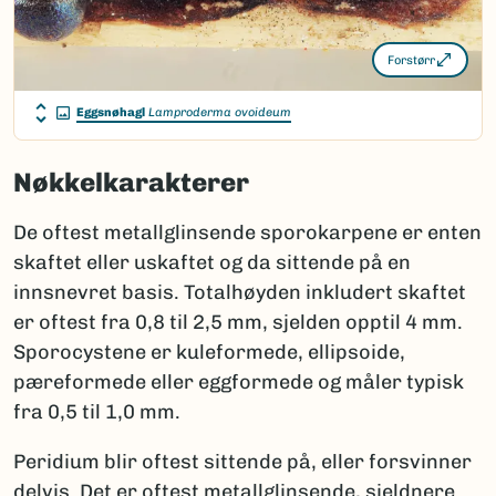
Forstørr
Eggsnøhagl
Lamproderma ovoideum
Nøkkelkarakterer
De oftest metallglinsende sporokarpene er enten
skaftet eller uskaftet og da sittende på en
innsnevret basis. Totalhøyden inkludert skaftet
er oftest fra 0,8 til 2,5 mm, sjelden opptil 4 mm.
Sporocystene er kuleformede, ellipsoide,
pæreformede eller eggformede og måler typisk
fra 0,5 til 1,0 mm.
Peridium blir oftest sittende på, eller forsvinner
delvis. Det er oftest metallglinsende, sjeldnere