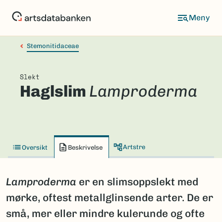
Hopp
til
hovedinnhold
Stemonitidaceae
Slekt
Haglslim
Lamproderma
Artstre
Oversikt
Beskrivelse
Lamproderma
er en slimsoppslekt med
mørke, oftest metallglinsende arter. De er
små, mer eller mindre kulerunde og ofte