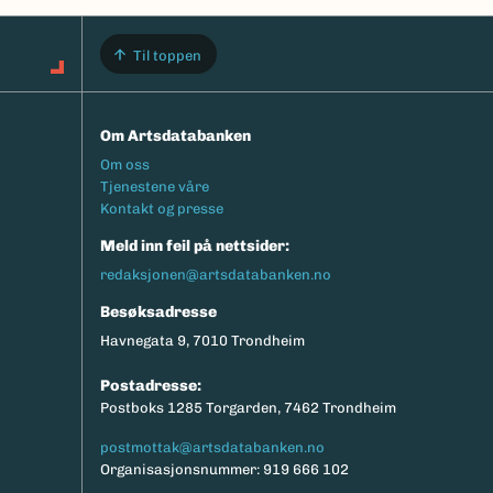
Til toppen
Om Artsdatabanken
Footermeny
Om oss
Tjenestene våre
Kontakt og presse
Meld inn feil på nettsider:
redaksjonen@artsdatabanken.no
Besøksadresse
Havnegata 9, 7010 Trondheim
Postadresse:
Postboks 1285 Torgarden, 7462 Trondheim
postmottak@artsdatabanken.no
Organisasjonsnummer: 919 666 102