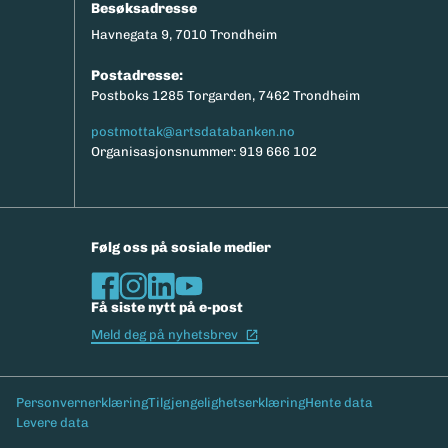
Besøksadresse
Havnegata 9, 7010 Trondheim
Postadresse:
Postboks 1285 Torgarden, 7462 Trondheim
postmottak@artsdatabanken.no
Organisasjonsnummer: 919 666 102
Følg oss på sosiale medier
Få siste nytt på e-post
(Ekstern lenke)
Meld deg på nyhetsbrev
Bunntekst
Personvernerklæring
Tilgjengelighetserklæring
Hente data
Levere data