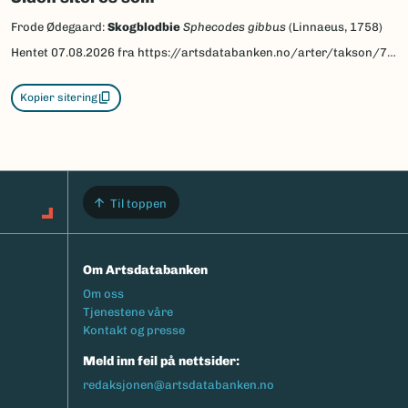
Frode Ødegaard:
Skogblodbie
Sphecodes gibbus
(Linnaeus, 1758)
Hentet
07.08.2026
fra https://artsdatabanken.no/arter/takson/78082/beskrivelse
Kopier sitering
Til toppen
Om Artsdatabanken
Footermeny
Om oss
Tjenestene våre
Kontakt og presse
Meld inn feil på nettsider:
redaksjonen@artsdatabanken.no