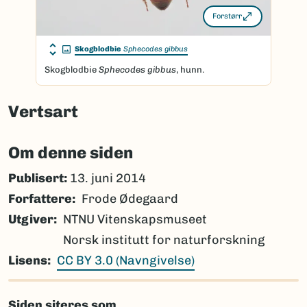
Forstørr
Skogblodbie
Sphecodes gibbus
Skogblodbie
Sphecodes gibbus
, hunn.
Vertsart
Om denne siden
Publisert:
13. juni 2014
Forfattere
Frode Ødegaard
Utgiver
NTNU Vitenskapsmuseet
Norsk institutt for naturforskning
Lisens
CC BY 3.0 (Navngivelse)
Siden siteres som