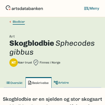
Hopp
til
hovedinnhold
Blodbier
Art
Skogblodbie
Sphecodes
gibbus
NT
Nær truet
Finnes i Norge
Artstre
Oversikt
Beskrivelse
Skogblodbie er en sjelden og stor skogsart