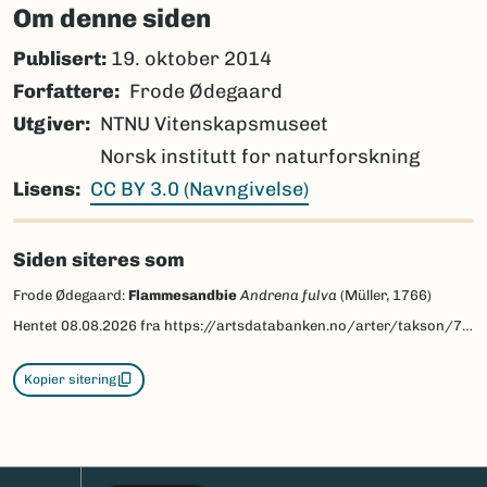
Om denne siden
Publisert:
19. oktober 2014
Forfattere
Frode Ødegaard
Utgiver
NTNU Vitenskapsmuseet
Norsk institutt for naturforskning
Lisens
CC BY 3.0 (Navngivelse)
Siden siteres som
Frode Ødegaard:
Flammesandbie
Andrena fulva
(Müller, 1766)
Hentet
08.08.2026
fra https://artsdatabanken.no/arter/takson/78023/beskrivelse
Kopier sitering