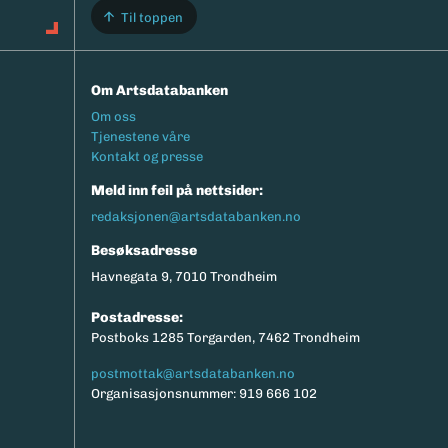
Til toppen
Om Artsdatabanken
Footermeny
Om oss
Tjenestene våre
Kontakt og presse
Meld inn feil på nettsider:
redaksjonen@artsdatabanken.no
Besøksadresse
Havnegata 9, 7010 Trondheim
Postadresse:
Postboks 1285 Torgarden, 7462 Trondheim
postmottak@artsdatabanken.no
Organisasjonsnummer: 919 666 102