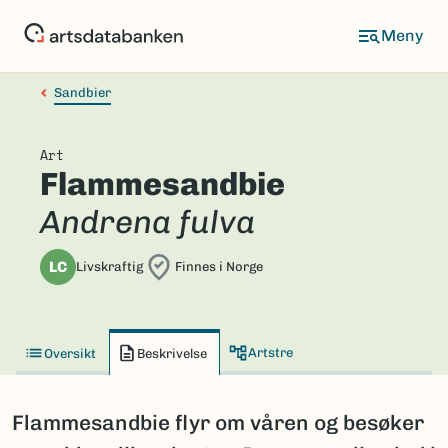
Hopp
til
hovedinnhold
Sandbier
Art
Flammesandbie
Andrena fulva
LC
Livskraftig
Finnes i Norge
Artstre
Oversikt
Beskrivelse
Flammesandbie flyr om våren og besøker