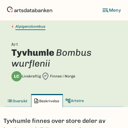
Hopp
til
hovedinnhold
Alpigenobombus
Art
Tyvhumle
Bombus
wurflenii
LC
Livskraftig
Finnes i Norge
Artstre
Oversikt
Beskrivelse
Tyvhumle finnes over store deler av