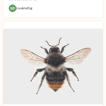
LC
Livskraftig