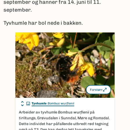
september og hanner fra 14. juni til 11.
september.
Tyvhumle har bol nede i bakken.
Forstørr
Tyvhumle
Bombus wurflenii
Arbeider av tyvhumle
Bombus wurflenii
på
tiriltunge, Grøvudalen i Sunndal, Møre og Romsdal.
Dette individet har påfallende utbredt rød tegning
også på T3. Den kan derfor lett forveksles med