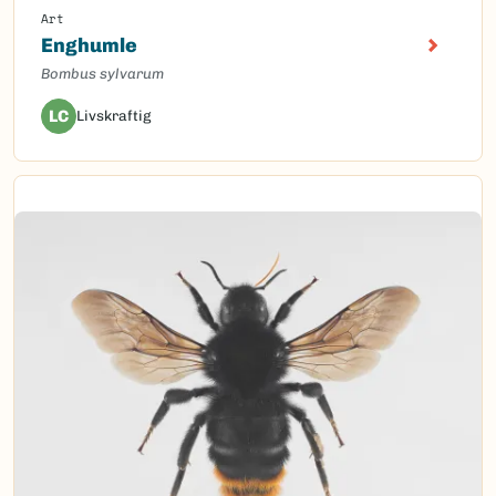
Art
Enghumle
Bombus sylvarum
LC
Livskraftig