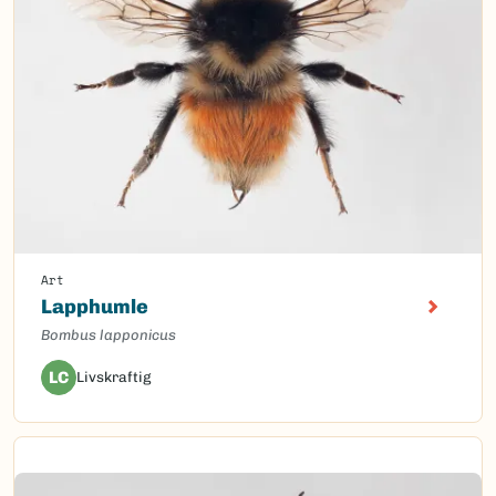
Art
Lapphumle
Bombus lapponicus
LC
Livskraftig