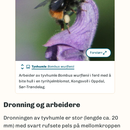
Forstørr
Tyvhumle
Bombus wurflenii
Arbeider av tyvhumle
Bombus wurflenii
i ferd med å
bite hull i en tyrihjelmblomst, Kongsvoll i Oppdal,
Sør-Trøndelag.
Dronning og arbeidere
Dronningen av tyvhumle er stor (lengde ca. 20
mm) med svart rufsete pels på mellomkroppen