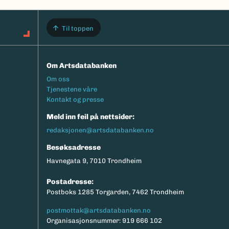
Til toppen
Om Artsdatabanken
Footermeny
Om oss
Tjenestene våre
Kontakt og presse
Meld inn feil på nettsider:
redaksjonen@artsdatabanken.no
Besøksadresse
Havnegata 9, 7010 Trondheim
Postadresse:
Postboks 1285 Torgarden, 7462 Trondheim
postmottak@artsdatabanken.no
Organisasjonsnummer: 919 666 102