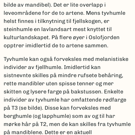
bilde av mandibel). Det er lite overlapp i
leveområdene for de to artene. Mens tyvhumle
helst finnes i tilknytning til fjellskogen, er
steinhumle en lavlandsart mest knyttet til
kulturlandskapet. På flere øyer i Oslofjorden
opptrer imidlertid de to artene sammen.
Tyvhumle kan også forveksles med melanistiske
individer av fjellhumle. Imidlertid kan
sistnevnte skilles på mindre rufsete behåring,
rette mandibler uten spisse tenner og mer
skitten og lysere farge på bakstussen. Enkelte
individer av tyvhumle har omfattende rødfarge
på T3 (se bilde). Disse kan forveksles med
berghumle (og lapphumle) som av og til har
mørke hår på T2, men de kan skilles fra tyvhumle
på mandiblene. Dette er en aktuell