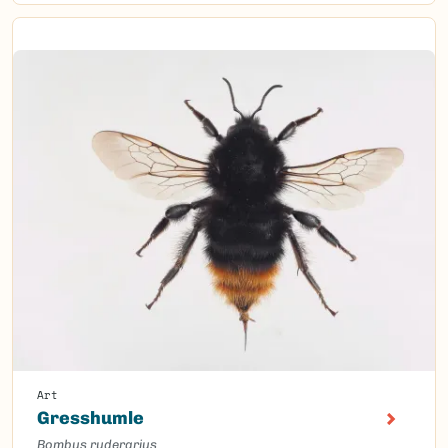
Art
Gresshumle
Bombus ruderarius