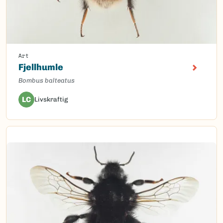
Art
Fjellhumle
Bombus balteatus
LC
Livskraftig