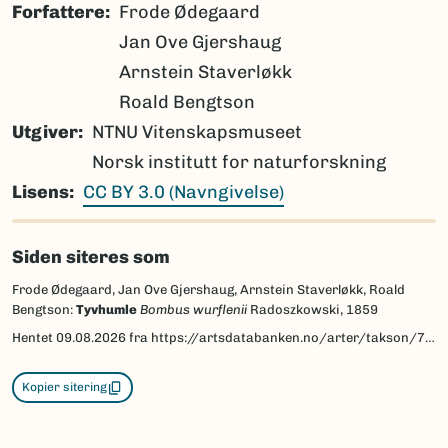
Forfattere
Frode Ødegaard
Jan Ove Gjershaug
Arnstein Staverløkk
Roald Bengtson
Utgiver
NTNU Vitenskapsmuseet
Norsk institutt for naturforskning
Lisens
CC BY 3.0 (Navngivelse)
Siden siteres som
Frode Ødegaard, Jan Ove Gjershaug, Arnstein Staverløkk, Roald
Bengtson:
Tyvhumle
Bombus wurflenii
Radoszkowski, 1859
Hentet
09.08.2026
fra https://artsdatabanken.no/arter/takson/77991/beskrivelse
Kopier sitering