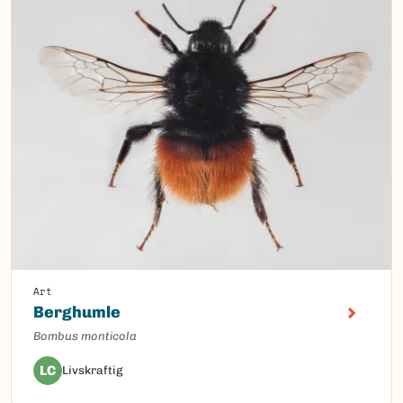
Art
Berghumle
Bombus monticola
LC
Livskraftig