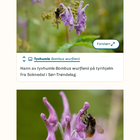
Forstørr
Tyvhumle
Bombus wurflenii
Hann av tyvhumle
Bombus wurflenii
på tyrihjelm
fra Soknedal i Sør-Trøndelag.