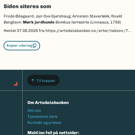
Siden siteres som
Frode Ødegaard, Jan Ove Gjershaug, Arnstein Staverløkk, Roald
Bengtson:
Mørk jordhumle
Bombus terrestris
(Linnaeus, 1758)
Hentet
07.08.2026
fra https://artsdatabanken.no/arter/takson/77989/beskrivelse
Kopier sitering
Til toppen
Om Artsdatabanken
Footermeny
Om oss
Tjenestene våre
Kontakt og presse
Meld inn feil på nettsider: