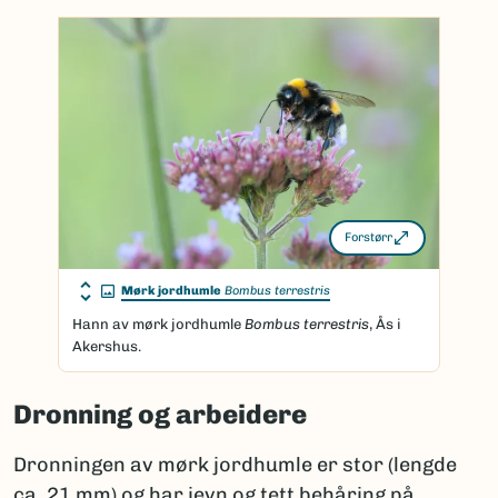
Forstørr
Mørk jordhumle
Bombus terrestris
Hann av mørk jordhumle
Bombus terrestris
, Ås i
Akershus.
Dronning og arbeidere
Dronningen av mørk jordhumle er stor (lengde
ca. 21 mm) og har jevn og tett behåring på