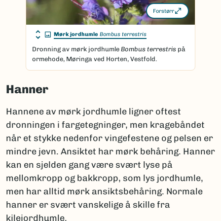
Forstørr
Mørk jordhumle
Bombus terrestris
Dronning av mørk jordhumle
Bombus terrestris
på
ormehode, Møringa ved Horten, Vestfold.
Hanner
Hannene av mørk jordhumle ligner oftest
dronningen i fargetegninger, men kragebåndet
når et stykke nedenfor vingefestene og pelsen er
mindre jevn. Ansiktet har mørk behåring. Hanner
kan en sjelden gang være svært lyse på
mellomkropp og bakkropp, som lys jordhumle,
men har alltid mørk ansiktsbehåring. Normale
hanner er svært vanskelige å skille fra
kilejordhumle.