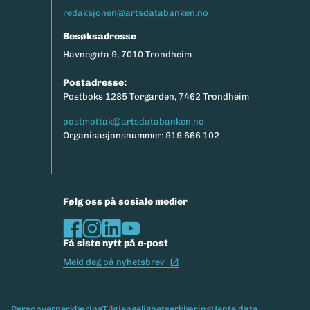
redaksjonen@artsdatabanken.no
Besøksadresse
Havnegata 9, 7010 Trondheim
Postadresse:
Postboks 1285 Torgarden, 7462 Trondheim
postmottak@artsdatabanken.no
Organisasjonsnummer: 919 666 102
Følg oss på sosiale medier
Få siste nytt på e-post
(Ekstern lenke)
Meld deg på nyhetsbrev
Bunntekst
Personvernerklæring
Tilgjengelighetserklæring
Hente data