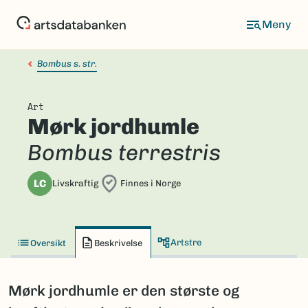
Hopp
til
hovedinnhold
Bombus s. str.
Art
Mørk jordhumle
Bombus terrestris
LC
Livskraftig
Finnes i Norge
Artstre
Oversikt
Beskrivelse
Mørk jordhumle er den største og