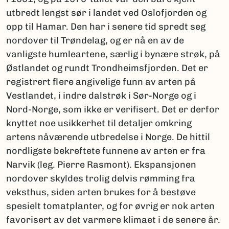
utbredt lengst sør i landet ved Oslofjorden og
opp til Hamar. Den har i senere tid spredt seg
nordover til Trøndelag, og er nå en av de
vanligste humleartene, særlig i bynære strøk, på
Østlandet og rundt Trondheimsfjorden. Det er
registrert flere angivelige funn av arten på
Vestlandet, i indre dalstrøk i Sør-Norge og i
Nord-Norge, som ikke er verifisert. Det er derfor
knyttet noe usikkerhet til detaljer omkring
artens nåværende utbredelse i Norge. De hittil
nordligste bekreftete funnene av arten er fra
Narvik (leg. Pierre Rasmont). Ekspansjonen
nordover skyldes trolig delvis rømming fra
veksthus, siden arten brukes for å bestøve
spesielt tomatplanter, og for øvrig er nok arten
favorisert av det varmere klimaet i de senere år.