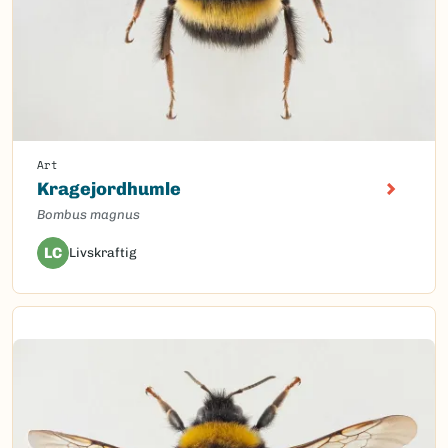
Art
Kragejordhumle
Bombus magnus
LC
Livskraftig