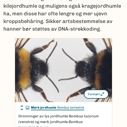
kilejordhumle og muligens også kragejordhumle
ha, men disse har ofte lengre og mer ujevn
kroppsbehåring. Sikker artsbestemmelse av
hanner bør støttes av DNA-strekkoding.
Forstørr
Mørk jordhumle
Bombus terrestris
Dronninger av lys jordhumle
Bombus lucorum
(venstre) og mørk jordhumle
Bombus