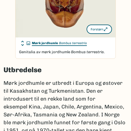
Forstørr
Mørk jordhumle
Bombus terrestris
Genitalia av mørk jordhumle
Bombus terrestris
.
Utbredelse
Mørk jordhumle er utbredt i Europa og østover
til Kasakhstan og Turkmenistan. Den er
introdusert til en rekke land som for
eksempel Kina, Japan, Chile, Argentina, Mexico,
Sør-Afrika, Tasmania og New Zealand. I Norge
ble mørk jordhumle funnet for første gang i Oslo
i 1951, og på 1970-tallet var den bare kjent