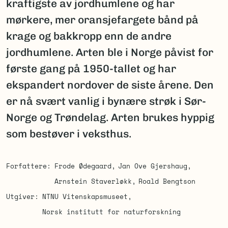
kraftigste av jordhumlene og har
mørkere, mer oransjefargete bånd på
krage og bakkropp enn de andre
jordhumlene. Arten ble i Norge påvist for
første gang på 1950-tallet og har
ekspandert nordover de siste årene. Den
er nå svært vanlig i bynære strøk i Sør-
Norge og Trøndelag. Arten brukes hyppig
som bestøver i veksthus.
Forfattere
Frode Ødegaard
Jan Ove Gjershaug
Arnstein Staverløkk
Roald Bengtson
Utgiver
NTNU Vitenskapsmuseet
Norsk institutt for naturforskning