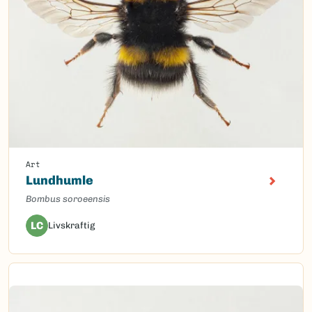
Art
Lundhumle
Bombus soroeensis
LC
Livskraftig