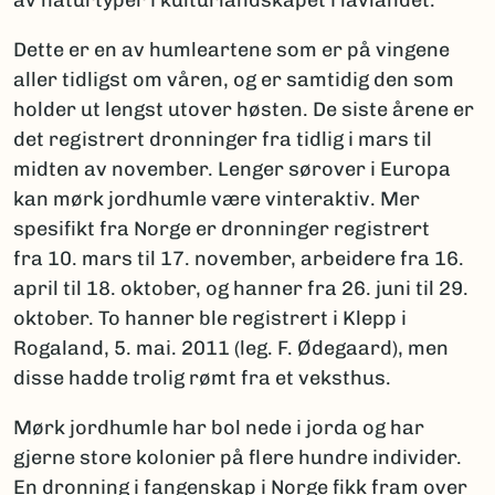
av naturtyper i kulturlandskapet i lavlandet.
Dette er en av humleartene som er på vingene
aller tidligst om våren, og er samtidig den som
holder ut lengst utover høsten. De siste årene er
det registrert dronninger fra tidlig i mars til
midten av november. Lenger sørover i Europa
kan mørk jordhumle være vinteraktiv. Mer
spesifikt fra Norge er dronninger registrert
fra 10. mars til 17. november, arbeidere fra 16.
april til 18. oktober, og hanner fra 26. juni til 29.
oktober. To hanner ble registrert i Klepp i
Rogaland, 5. mai. 2011 (leg. F. Ødegaard), men
disse hadde trolig rømt fra et veksthus.
Mørk jordhumle har bol nede i jorda og har
gjerne store kolonier på flere hundre individer.
En dronning i fangenskap i Norge fikk fram over