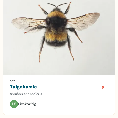
Art
Taigahumle
Bombus sporadicus
LC
Livskraftig