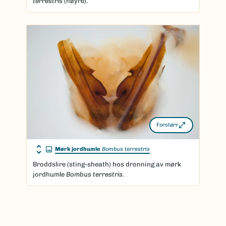
terrestris
(høyre).
Forstørr
Mørk jordhumle
Bombus terrestris
Broddslire (sting-sheath) hos dronning av mørk
jordhumle
Bombus terrestris
.