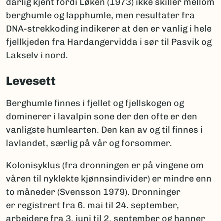
dårlig kjent fordi Løken (1973) ikke skiller mellom
berghumle og lapphumle, men resultater fra
DNA-strekkoding indikerer at den er vanlig i hele
fjellkjeden fra Hardangervidda i sør til Pasvik og
Lakselv i nord.
Levesett
Berghumle finnes i fjellet og fjellskogen og
dominerer i lavalpin sone der den ofte er den
vanligste humlearten. Den kan av og til finnes i
lavlandet, særlig på vår og forsommer.
Kolonisyklus (fra dronningen er på vingene om
våren til nyklekte kjønnsindivider) er mindre enn
to måneder (Svensson 1979). Dronninger
er registrert fra 6. mai til 24. september,
arbeidere fra 3. juni til 2. september og hanner