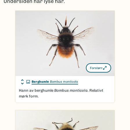
Undersiden har lyse hår.
Forstørr
Berghumle
Bombus monticola
Hann av berghumle
Bombus monticola
. Relativt
mørk form.