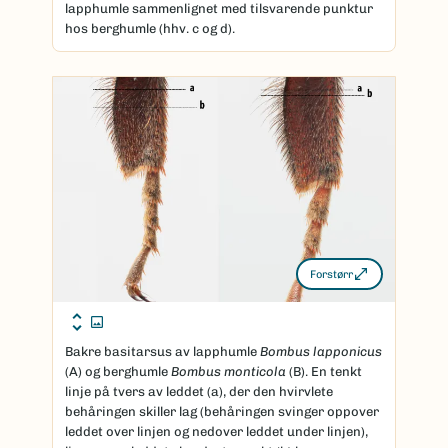
lapphumle sammenlignet med tilsvarende punktur
hos berghumle (hhv. c og d).
Forstørr
Bakre basitarsus av lapphumle
Bombus lapponicus
(A) og berghumle
Bombus monticola
(B). En tenkt
linje på tvers av leddet (a), der den hvirvlete
behåringen skiller lag (behåringen svinger oppover
leddet over linjen og nedover leddet under linjen),