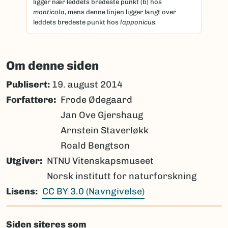
ligger nær leddets bredeste punkt (b) hos
monticola
, mens denne linjen ligger langt over
leddets bredeste punkt hos
lapponicus.
Om denne siden
Publisert:
19. august 2014
Forfattere
Frode Ødegaard
Jan Ove Gjershaug
Arnstein Staverløkk
Roald Bengtson
Utgiver
NTNU Vitenskapsmuseet
Norsk institutt for naturforskning
Lisens
CC BY 3.0 (Navngivelse)
Siden siteres som