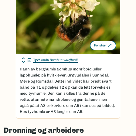
Forstørr
Tyvhumle
Bombus wurflenii
Hann av berghumle
Bombus monticola
(eller
lapphumle) på hvitkløver, Grøvudalen i Sunndal,
Møre og Romsdal. Dette individet har bredt svart
bånd på T1 og delvis T2 og kan da lett forveksles
med tyvhumle. Den kan skilles fra denne på de
rette, utannete mandiblene og genitaliene, men
også på at A3 er kortere enn A5 (kan ses på bildet).
Hos tyvhumle er A3 lenger enn A5.
Dronning og arbeidere