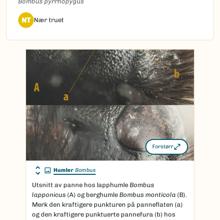
Bombus pyrrhopygus
NT
Nær truet
Forstørr
Humler
Bombus
Utsnitt av panne hos lapphumle
Bombus
lapponicus
(A) og berghumle
Bombus monticola
(B).
Merk den kraftigere punkturen på panneflaten (a)
og den kraftigere punktuerte pannefura (b) hos