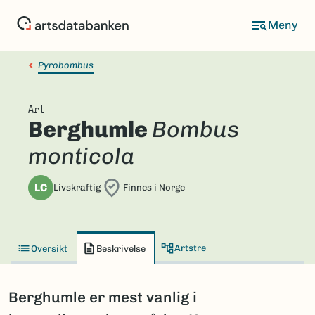
Hopp
til
hovedinnhold
Pyrobombus
Art
Berghumle
Bombus
monticola
LC
Livskraftig
Finnes i Norge
Artstre
Oversikt
Beskrivelse
Berghumle er mest vanlig i