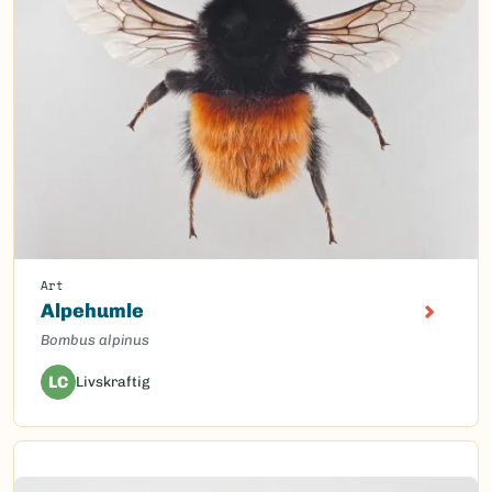
Art
Alpehumle
Bombus alpinus
LC
Livskraftig