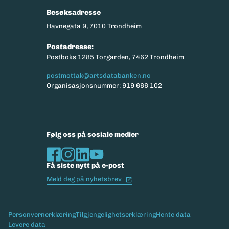
Besøksadresse
Havnegata 9, 7010 Trondheim
Postadresse:
Postboks 1285 Torgarden, 7462 Trondheim
postmottak@artsdatabanken.no
Organisasjonsnummer: 919 666 102
Følg oss på sosiale medier
Få siste nytt på e-post
(Ekstern lenke)
Meld deg på nyhetsbrev
Bunntekst
Personvernerklæring
Tilgjengelighetserklæring
Hente data
Levere data