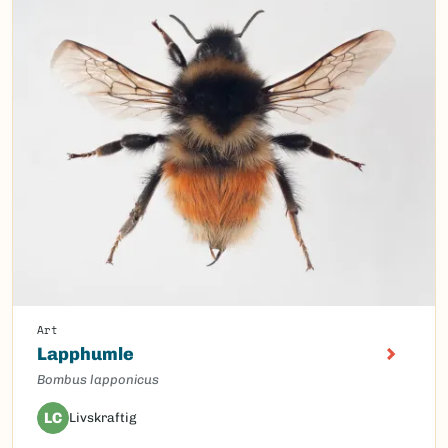
Art
Lapphumle
Bombus lapponicus
LC
Livskraftig