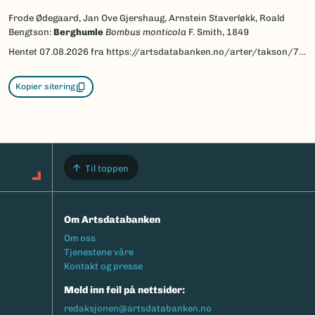
Frode Ødegaard, Jan Ove Gjershaug, Arnstein Staverløkk, Roald
Bengtson:
Berghumle
Bombus monticola
F. Smith, 1849
Hentet
07.08.2026
fra https://artsdatabanken.no/arter/takson/77978/beskrivelse
Kopier sitering
Til toppen
Om Artsdatabanken
Footermeny
Om oss
Tjenestene våre
Kontakt og presse
Meld inn feil på nettsider:
redaksjonen@artsdatabanken.no