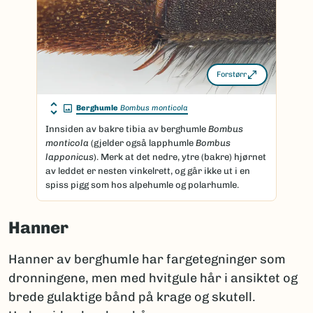
Forstørr
Berghumle
Bombus monticola
Innsiden av bakre tibia av berghumle
Bombus
monticola
(gjelder også lapphumle
Bombus
lapponicus
). Merk at det nedre, ytre (bakre) hjørnet
av leddet er nesten vinkelrett, og går ikke ut i en
spiss pigg som hos alpehumle og polarhumle.
Hanner
Hanner av berghumle har fargetegninger som
dronningene, men med hvitgule hår i ansiktet og
brede gulaktige bånd på krage og skutell.