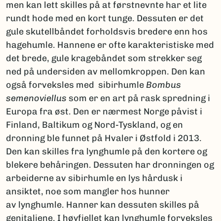
men kan lett skilles på at førstnevnte har et lite
rundt hode med en kort tunge. Dessuten er det
gule skutellbåndet forholdsvis bredere enn hos
hagehumle. Hannene er ofte karakteristiske med
det brede, gule kragebåndet som strekker seg
ned på undersiden av mellomkroppen. Den kan
også forveksles med sibirhumle
Bombus
semenoviellus
som er en art på rask spredning i
Europa fra øst. Den er nærmest Norge påvist i
Finland, Baltikum og Nord-Tyskland, og en
dronning ble funnet på Hvaler i Østfold i 2013.
Den kan skilles fra lynghumle på den kortere og
blekere behåringen. Dessuten har dronningen og
arbeiderne av sibirhumle en lys hårdusk i
ansiktet, noe som mangler hos hunner
av lynghumle. Hanner kan dessuten skilles på
genitaliene. I høyfjellet kan lynghumle forveksles