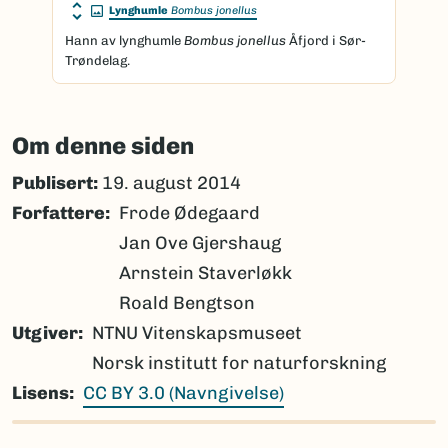
Lynghumle
Bombus jonellus
Hann av lynghumle
Bombus jonellus
Åfjord i Sør-
Trøndelag.
Om denne siden
Publisert:
19. august 2014
Forfattere
Frode Ødegaard
Jan Ove Gjershaug
Arnstein Staverløkk
Roald Bengtson
Utgiver
NTNU Vitenskapsmuseet
Norsk institutt for naturforskning
Lisens
CC BY 3.0 (Navngivelse)