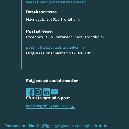
redaksjonen@artsdatabanken.no
Besøksadresse
Havnegata 9, 7010 Trondheim
Postadresse:
Postboks 1285 Torgarden, 7462 Trondheim
postmottak@artsdatabanken.no
Organisasjonsnummer: 919 666 102
Følg oss på sosiale medier
Få siste nytt på e-post
(Ekstern lenke)
Meld deg på nyhetsbrev
Bunntekst
Personvernerklæring
Tilgjengelighetserklæring
Hente data