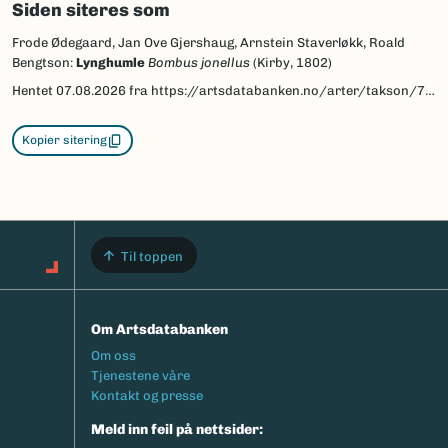
Siden siteres som
Frode Ødegaard, Jan Ove Gjershaug, Arnstein Staverløkk, Roald
Bengtson:
Lynghumle
Bombus jonellus
(Kirby, 1802)
Hentet
07.08.2026
fra https://artsdatabanken.no/arter/takson/77973/beskrivelse
Kopier sitering
Til toppen
Om Artsdatabanken
Footermeny
Om oss
Tjenestene våre
Kontakt og presse
Meld inn feil på nettsider: