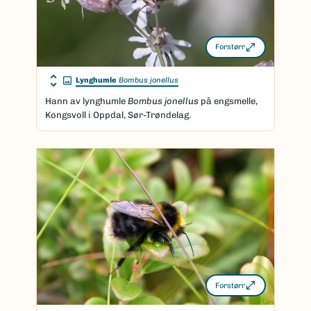
Forstørr
Lynghumle
Bombus jonellus
Hann av lynghumle
Bombus jonellus
på engsmelle,
Kongsvoll i Oppdal, Sør-Trøndelag.
Forstørr