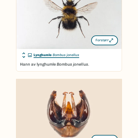
Forstørr
Lynghumle
Bombus jonellus
Hann av lynghumle
Bombus jonellus
.