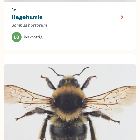
Art
Hagehumle
Bombus hortorum
LC
Livskraftig