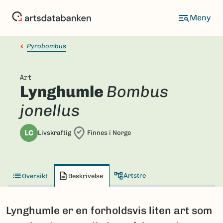
Hopp
til
hovedinnhold
Pyrobombus
Art
Lynghumle
Bombus
jonellus
LC
Livskraftig
Finnes i Norge
Artstre
Oversikt
Beskrivelse
Lynghumle er en forholdsvis liten art som