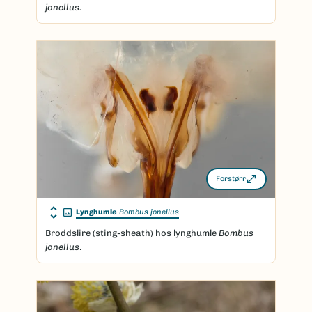
jonellus.
Forstørr
Lynghumle
Bombus jonellus
Broddslire (sting-sheath) hos lynghumle
Bombus
jonellus
.