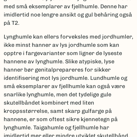
med små eksemplarer av fjellhumle. Denne har
imidlertid noe lengre ansikt og gul behåring også
på T2.
Lynghumle kan ellers forveksles med jordhumler,
ikke minst hanner av lys jordhumle som kan
opptre i fargevarianter som ligner de lyseste
hannene av lynghumle. Slike atypiske, lyse
hanner bør genitalprepareres for sikker
identifisering mot lys jordhumle. Lundhumle og
små eksemplarer av fjellhumle kan også være
snarlike lynghumle, men det tydelige gule
skutellbåndet kombinert med liten
kroppsstørrelse, samt skarp gulfarge på
hannene, er som oftest sikre kjennetegn på
lynghumle. Taigahumle og fjellhumle har
imidlertid mer eller mindre utviklet skutellbånd,