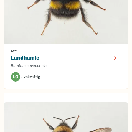
Art
Lundhumle
Bombus soroeensis
LC
Livskraftig