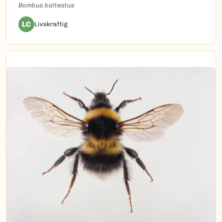
Bombus balteatus
LC
Livskraftig