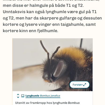
men disse er halmgule på både T1 og T2.
Unntaksvis kan også lynghumle være gul på T1
og T2, men har da skarpere gulfarge og dessuten
kortere og lysere vinger enn taigahumle, samt
kortere kinn enn fjellhumle.
Forstørr
Lynghumle
Bombus jonellus
Utsnitt av framkropp hos lynghumle
Bombus