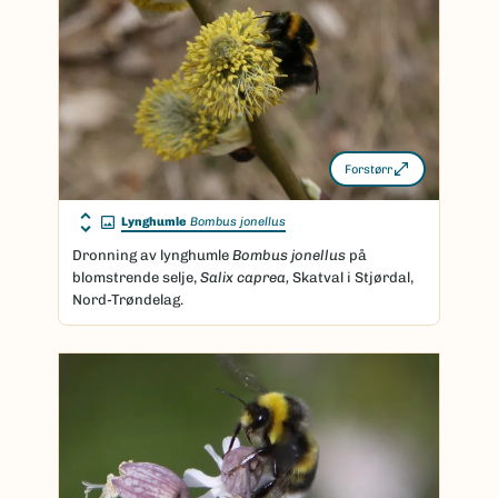
Forstørr
Lynghumle
Bombus jonellus
Dronning av lynghumle
Bombus jonellus
på
blomstrende selje,
Salix caprea,
Skatval i Stjørdal,
Nord-Trøndelag.