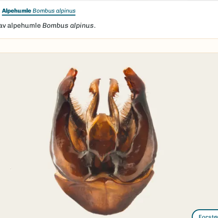
Alpehumle
Bombus alpinus
av alpehumle
Bombus alpinus
.
Forstø