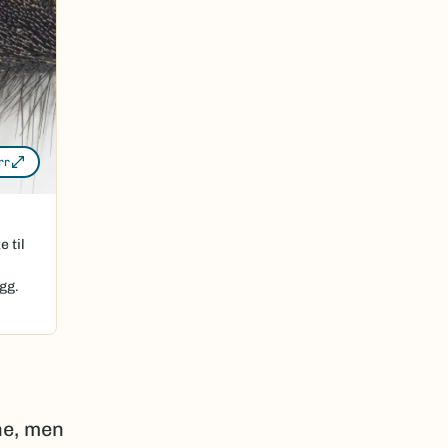
rr
 til
gg.
ne, men