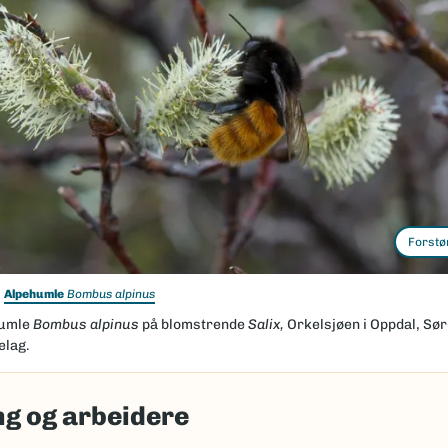
Forstø
Alpehumle
Bombus alpinus
humle
Bombus alpinus
på blomstrende
Salix,
Orkelsjøen i Oppdal, Sør
elag.
g og arbeidere