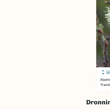
Alpe
Trønd
Dronnin