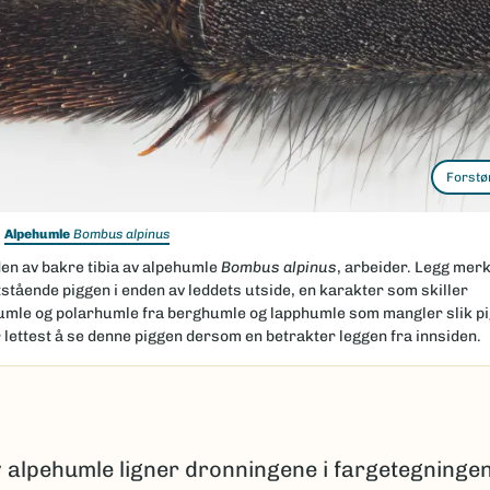
Forstø
Alpehumle
Bombus alpinus
den av bakre tibia av alpehumle
Bombus alpinus
, arbeider. Legg merke
stående piggen i enden av leddets utside, en karakter som skiller
umle og polarhumle fra berghumle og lapphumle som mangler slik pi
 lettest å se denne piggen dersom en betrakter leggen fra innsiden.
 alpehumle ligner dronningene i fargetegninge