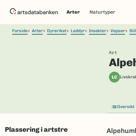
Hopp
til
Arter
Naturtyper
hovedinnhold
Forside
Arter
Dyreriket
Leddyr
Insekter
Vepser
Sti
Art
Alpe
LC
Livskraf
Oversikt
Plassering i artstre
Alpehumle