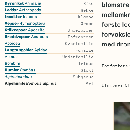
Skip
Rike
Dyreriket
Animalia
blomstre
the
Rekke
Leddyr
Arthropoda
mellomkr
list
Klasse
Insekter
Insecta
Orden
første l
Vepser
Hymenoptera
Underorden
Stilkvepser
Apocrita
forveksl
Infraorden
Broddvepser
Aculeata
Overfamilie
med dron
Apoidea
Familie
Langtungebier
Apidae
Underfamilie
Apinae
Tribus
Bombini
Forfattere
Slekt
Humler
Bombus
Subgenus
Alpinobombus
Art
Alpehumle
Bombus alpinus
Utgiver
NT