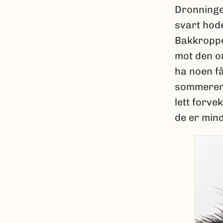
Dronninge
svart hode
Bakkroppen
mot den o
ha noen f
sommeren 
lett forv
de er mind