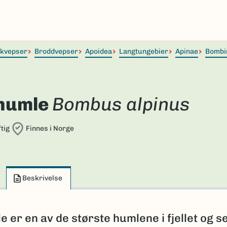
lkvepser
Broddvepser
Apoidea
Langtungebier
Apinae
Bombi
humle
Bombus alpinus
tig
Finnes i Norge
Beskrivelse
 er en av de største humlene i fjellet og s