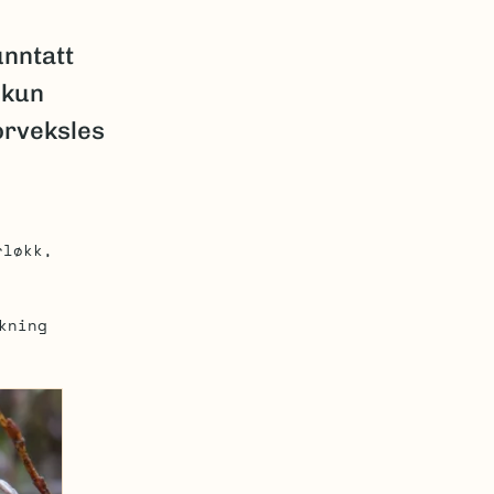
nntatt
 kun
orveksles
rløkk
kning