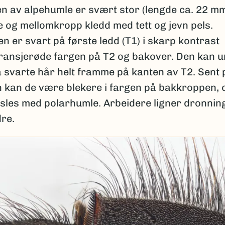
n av alpehumle er svært stor (lengde ca. 22 m
 og mellomkropp kledd med tett og jevn pels.
 er svart på første ledd (T1) i skarp kontrast
ransjerøde fargen på T2 og bakover. Den kan u
å svarte hår helt framme på kanten av T2. Sent 
kan de være blekere i fargen på bakkroppen, 
eksles med polarhumle. Arbeidere ligner dronni
re.