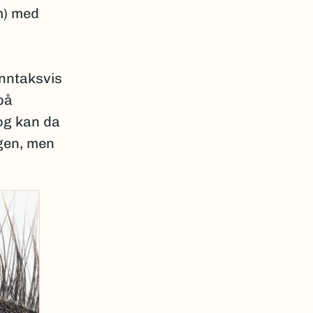
m) med
nntaksvis
på
og kan da
ngen, men