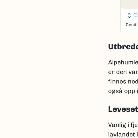
Genit
Utbred
Alpehumle 
er den van
finnes ned
også opp 
Leveset
Vanlig i fj
lavlandet 