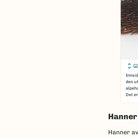
Innsi
den ut
alpeh
Det er
Hanner
Hanner av