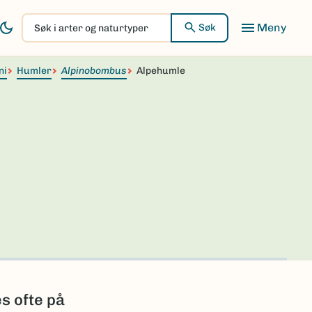
Søk
Søk
i
arter
ni
Humler
og
Alpinobombus
Alpehumle
naturtyper
es ofte på