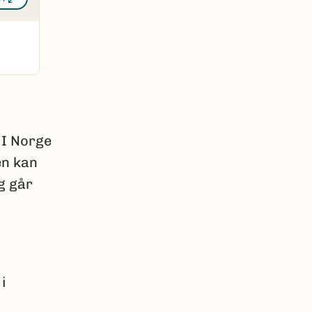
 I Norge
ten kan
og går
i