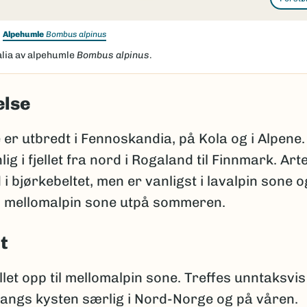
Alpehumle
Bombus alpinus
alia av alpehumle
Bombus alpinus
.
else
er utbredt i Fennoskandia, på Kola og i Alpene.
lig i fjellet fra nord i Rogaland til Finnmark. Ar
 i bjørkebeltet, men er vanligst i lavalpin sone 
i mellomalpin sone utpå sommeren.
t
ellet opp til mellomalpin sone. Treffes unntaksvis 
langs kysten særlig i Nord-Norge og på våren.