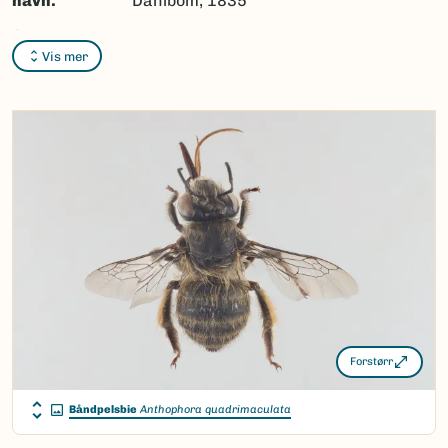
navn:
Dahlbom, 1835
Synonymer:
Ingen
Vis mer
Bokmål:
Ingen
Nynorsk:
Ingen
Nordsamisk/Davvisámegiella:
Ingen
Vitenskapelig navn ID:
119732
Takson ID:
77957
(Ekstern lenke)
Gå til Nortaxa for flere detaljer
Forstørr
Båndpelsbie
Anthophora quadrimaculata