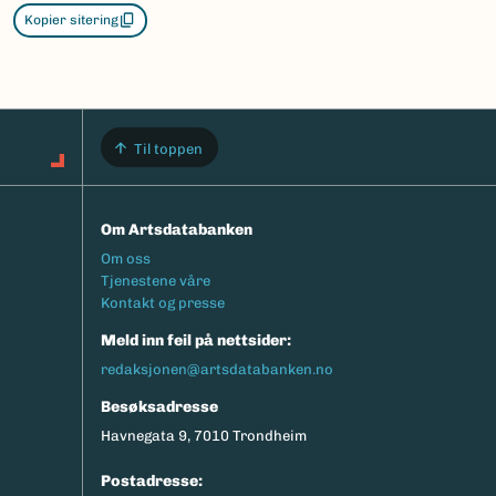
Kopier sitering
Til toppen
Om Artsdatabanken
Footermeny
Om oss
Tjenestene våre
Kontakt og presse
Meld inn feil på nettsider:
redaksjonen@artsdatabanken.no
Besøksadresse
Havnegata 9, 7010 Trondheim
Postadresse: