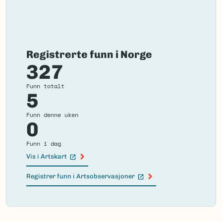
Registrerte funn i Norge
327
Funn totalt
5
Funn denne uken
0
Funn i dag
Vis i Artskart
(Ekstern lenke)
Registrer funn i Artsobservasjoner
(Ekstern lenke)
Failed