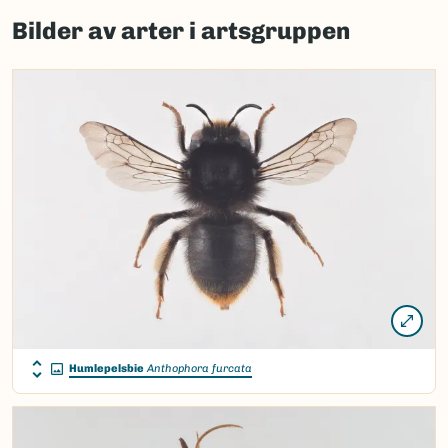
to
Bilder av arter i artsgruppen
load
map.
Humlepelsbie
Anthophora furcata