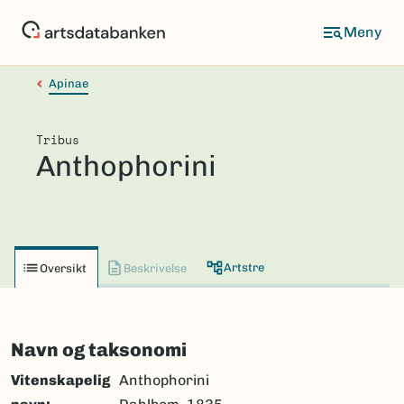
Hopp
til
hovedinnhold
Apinae
Tribus
Anthophorini
Artstre
Oversikt
Beskrivelse
Navn og taksonomi
Vitenskapelig
Anthophorini