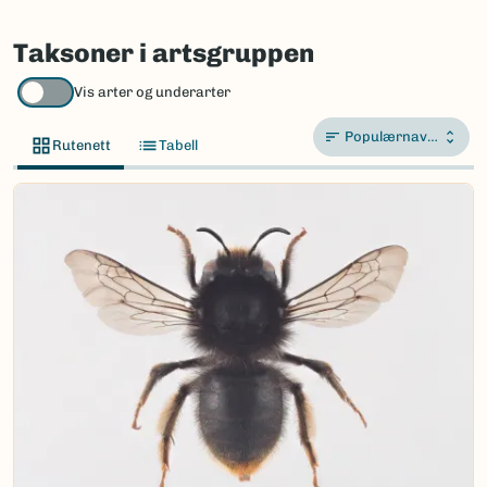
Taksoner i artsgruppen
Vis arter og underarter
Populærnavn A-Å
Rutenett
Tabell