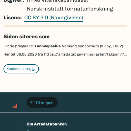
Norsk institutt for naturforskning
Lisens
CC BY 3.0 (Navngivelse)
Siden siteres som
Frode Ødegaard:
Tannvepsebie
Nomada subcornuta
(Kirby, 1802)
Hentet
08.08.2026
fra https://artsdatabanken.no/arter/takson/77946/beskrivelse
Kopier sitering
Til toppen
Om Artsdatabanken