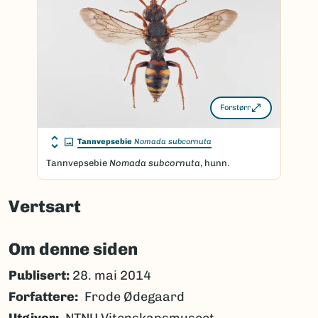
Forstørr
Tannvepsebie
Nomada subcornuta
Tannvepsebie
Nomada subcornuta
, hunn.
Vertsart
Om denne siden
Publisert:
28. mai 2014
Forfattere
Frode Ødegaard
Utgiver
NTNU Vitenskapsmuseet