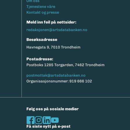
Footermeny
Om oss
Tjenestene våre
Kontakt og presse
Meld inn feil på nettsider:
redaksjonen@artsdatabanken.no
Besøksadresse
Havnegata 9, 7010 Trondheim
Postadresse:
Postboks 1285 Torgarden, 7462 Trondheim
postmottak@artsdatabanken.no
Organisasjonsnummer: 919 666 102
Følg oss på sosiale medier
Få siste nytt på e-post