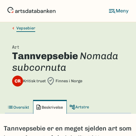
Hopp
til
hovedinnhold
Vepsebier
Art
Tannvepsebie
Nomada
subcornuta
CR
Kritisk truet
Finnes i Norge
Artstre
Oversikt
Beskrivelse
Tannvepsebie er en meget sjelden art som