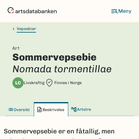
Hopp
til
hovedinnhold
Vepsebier
Art
Sommervepsebie
Nomada tormentillae
LC
Livskraftig
Finnes i Norge
Artstre
Oversikt
Beskrivelse
Sommervepsebie er en fåtallig, men