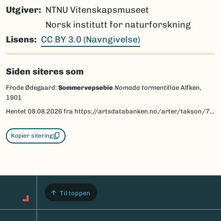
Utgiver
NTNU Vitenskapsmuseet
Norsk institutt for naturforskning
Lisens
CC BY 3.0 (Navngivelse)
Siden siteres som
Frode Ødegaard:
Sommervepsebie
Nomada tormentillae
Alfken,
1901
Hentet
09.08.2026
fra https://artsdatabanken.no/arter/takson/77936/beskrivelse
Kopier sitering
Til toppen