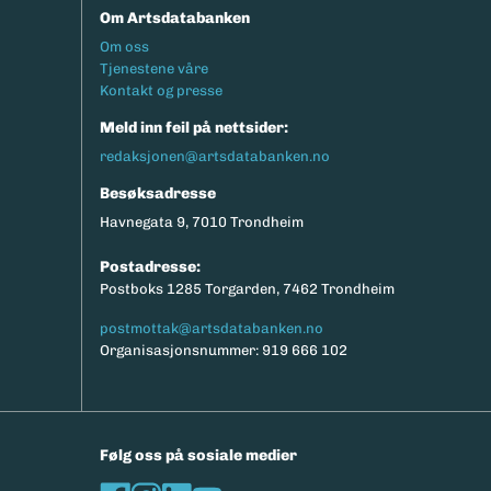
Om Artsdatabanken
Footermeny
Om oss
Tjenestene våre
Kontakt og presse
Meld inn feil på nettsider:
redaksjonen@artsdatabanken.no
Besøksadresse
Havnegata 9, 7010 Trondheim
Postadresse:
Postboks 1285 Torgarden, 7462 Trondheim
postmottak@artsdatabanken.no
Organisasjonsnummer: 919 666 102
Følg oss på sosiale medier