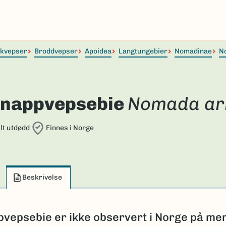
lkvepser
Broddvepser
Apoidea
Langtungebier
Nomadinae
N
nappvepsebie
Nomada ar
lt utdødd
Finnes i Norge
Beskrivelse
vepsebie er ikke observert i Norge på me