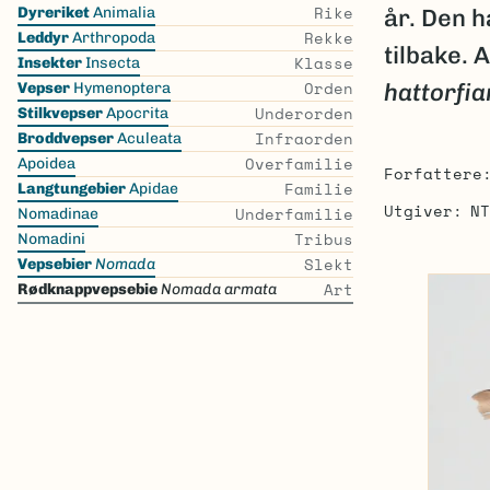
Skip
Rike
Dyreriket
Animalia
år. Den h
the
Rekke
Leddyr
Arthropoda
tilbake.
list
Klasse
Insekter
Insecta
Orden
hattorfi
Vepser
Hymenoptera
Underorden
Stilkvepser
Apocrita
Infraorden
Broddvepser
Aculeata
Overfamilie
Apoidea
Forfattere
Familie
Langtungebier
Apidae
Utgiver
NT
Underfamilie
Nomadinae
Tribus
Nomadini
Slekt
Vepsebier
Nomada
Art
Rødknappvepsebie
Nomada armata