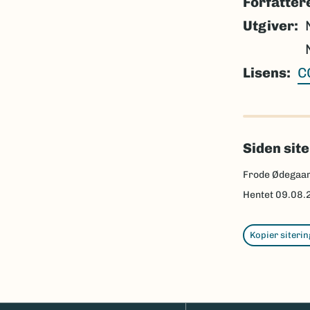
Forfatter
Utgiver
Lisens
C
Siden sit
Frode Ødegaa
Hentet
09.08.
Kopier siterin