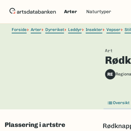
Hopp
til
Arter
Naturtyper
hovedinnhold
Forside
Arter
Dyreriket
Leddyr
Insekter
Vepser
Sti
Art
Rødk
RE
Regiona
Oversikt
Plassering i artstre
Rødknapp