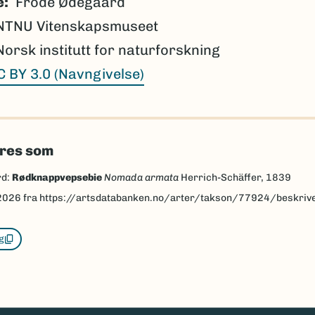
e
Frode Ødegaard
NTNU Vitenskapsmuseet
Norsk institutt for naturforskning
C BY 3.0 (Navngivelse)
eres som
rd:
Rødknappvepsebie
Nomada armata
Herrich-Schäffer, 1839
2026
fra https://artsdatabanken.no/arter/takson/77924/beskriv
g