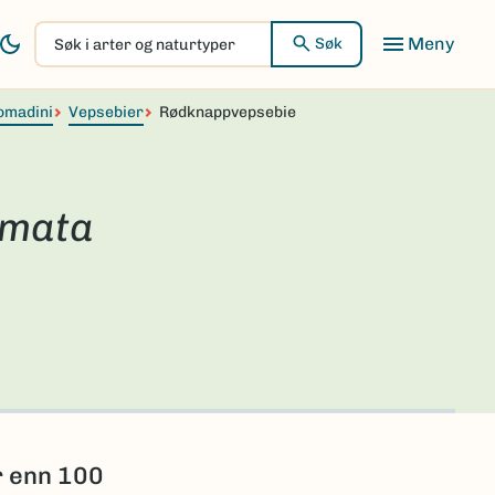
Søk
Søk
i
arter
omadini
og
Vepsebier
Rødknappvepsebie
naturtyper
mata
r enn 100