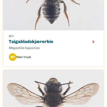
Art
Taigabladskjærerbie
Megachile lapponica
NT
Nær truet