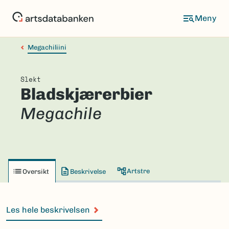
Hopp
til
hovedinnhold
Megachiliini
Slekt
Bladskjærerbier
Megachile
Artstre
Oversikt
Beskrivelse
Les hele beskrivelsen