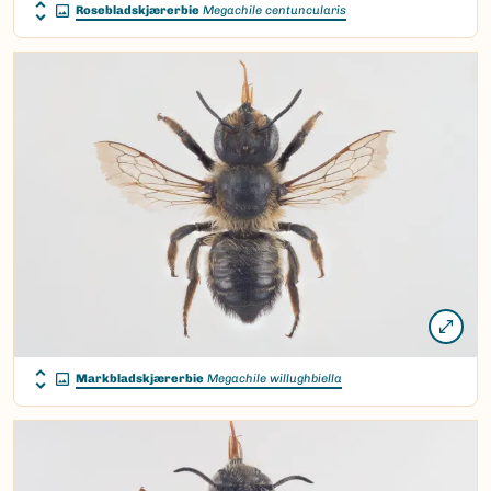
Rosebladskjærerbie
Megachile centuncularis
Markbladskjærerbie
Megachile willughbiella