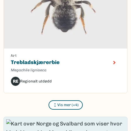
Art
Trebladskjærerbie
Megachile ligniseca
RE
Regionalt utdødd
Vis mer (+4)
Content loaded.