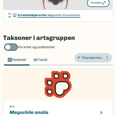
Forstørr
Ertebladskjærerbie
Megachile circumcincta
Taksoner i artsgruppen
Vis arter og underarter
Populærnavn A-Å
Rutenett
Tabell
Art
Megachile analis