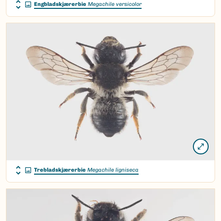
Engbladskjærerbie
Megachile versicolor
Trebladskjærerbie
Megachile ligniseca