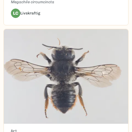
Megachile circumcincta
LC
Livskraftig
Art