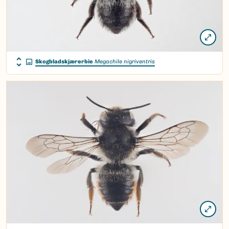
Skogbladskjærerbie
Megachile nigriventris