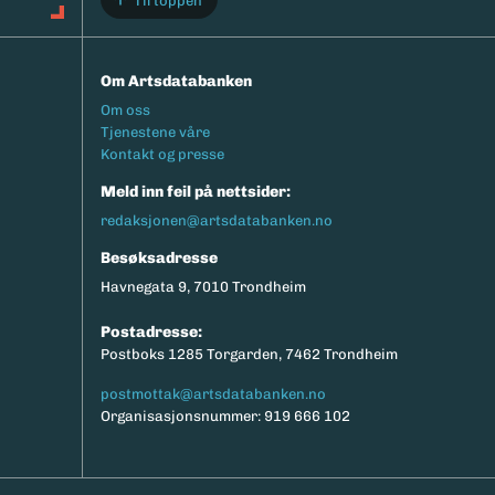
Til toppen
Om Artsdatabanken
Footermeny
Om oss
Tjenestene våre
Kontakt og presse
Meld inn feil på nettsider:
redaksjonen@artsdatabanken.no
Besøksadresse
Havnegata 9, 7010 Trondheim
Postadresse:
Postboks 1285 Torgarden, 7462 Trondheim
postmottak@artsdatabanken.no
Organisasjonsnummer: 919 666 102