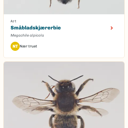
Art
Småbladskjærerbie
Megachile alpicola
NT
Nær truet