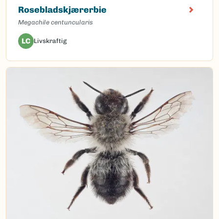
Rosebladskjærerbie
Megachile centuncularis
LC
Livskraftig