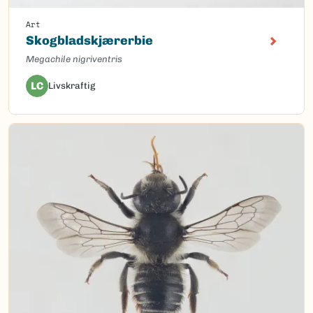
Art
Skogbladskjærerbie
Megachile nigriventris
LC
Livskraftig