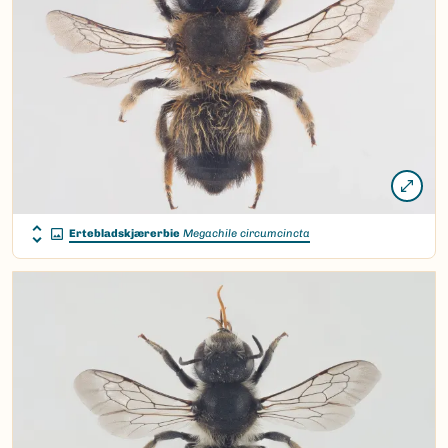
Ertebladskjærerbie
Megachile circumcincta