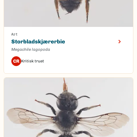
Art
Storbladskjærerbie
Megachile lagopoda
CR
Kritisk truet