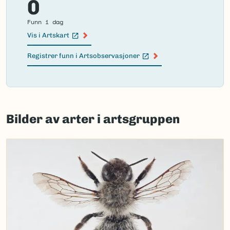
0
Funn i dag
Vis i Artskart
(Ekstern lenke)
Registrer funn i Artsobservasjoner
(Ekstern lenke)
Failed
to
Bilder av arter i artsgruppen
load
map.