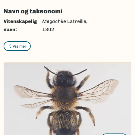
Navn og taksonomi
Vitenskapelig
Megachile
Latreille,
navn:
1802
Synonymer:
Ingen
Vis mer
Bokmål:
bladskjærerbier
Nynorsk:
bladskjerarbier
Nordsamisk/Davvisámegiella:
Ingen
Vitenskapelig navn ID:
119665
Takson ID:
77895
(Ekstern lenke)
Gå til Nortaxa for flere detaljer