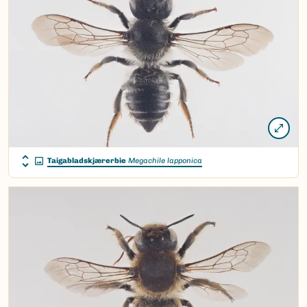
Taigabladskjærerbie
Megachile lapponica