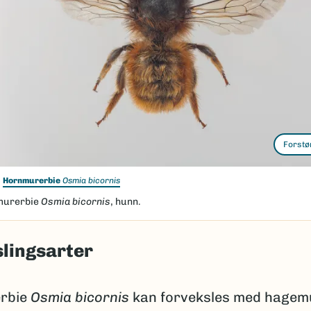
Forstø
Hornmurerbie
Osmia bicornis
murerbie
Osmia bicornis
, hunn.
lingsarter
rbie
Osmia bicornis
kan forveksles med hagem