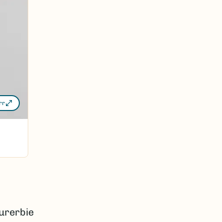
rr
urerbie