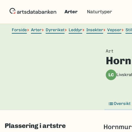
Hopp
til
Arter
Naturtyper
hovedinnhold
Forside
Arter
Dyreriket
Leddyr
Insekter
Vepser
Sti
Art
Horn
LC
Livskraf
Oversikt
Plassering i artstre
Hornmurer