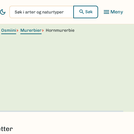
Søk
Søk
i
arter
Osmiini
og
Murerbier
Hornmurerbie
naturtyper
etter