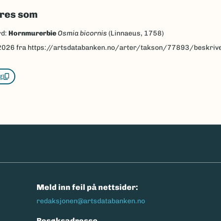
eres som
rd:
Hornmurerbie
Osmia bicornis
(Linnaeus, 1758)
2026
fra https://artsdatabanken.no/arter/takson/77893/beskriv
g
n
Meld inn feil på nettsider:
redaksjonen@artsdatabanken.no
Besøksadresse