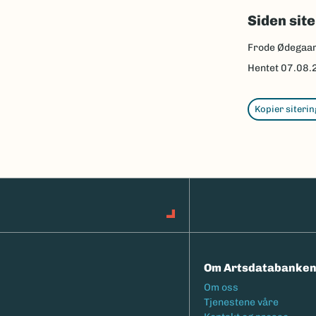
Siden sit
Frode Ødegaa
Hentet
07.08.
Kopier siterin
Om Artsdatabanke
Footermeny
Om oss
Tjenestene våre