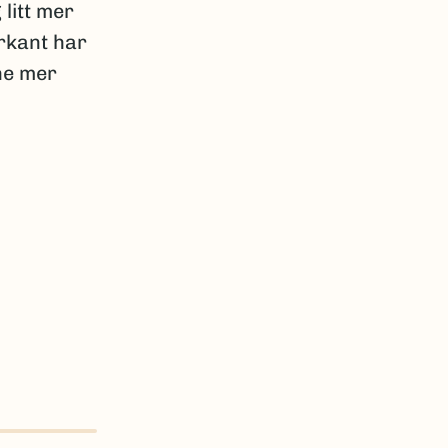
litt mer
erkant har
ne mer