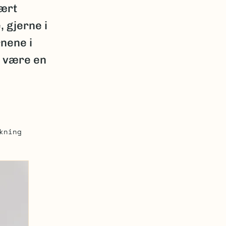
vært
, gjerne i
rnene i
n være en
kning