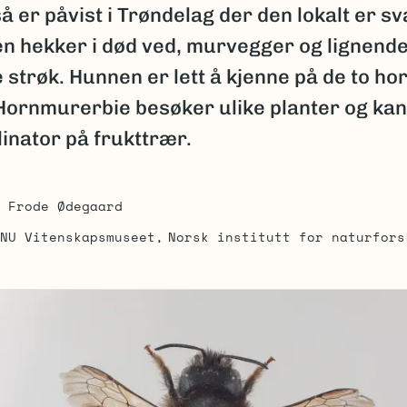
 er påvist i Trøndelag der den lokalt er s
Den hekker i død ved, murvegger og lignende
 strøk. Hunnen er lett å kjenne på de to ho
Hornmurerbie besøker ulike planter og ka
llinator på frukttrær.
Frode Ødegaard
NU Vitenskapsmuseet
Norsk institutt for naturfors