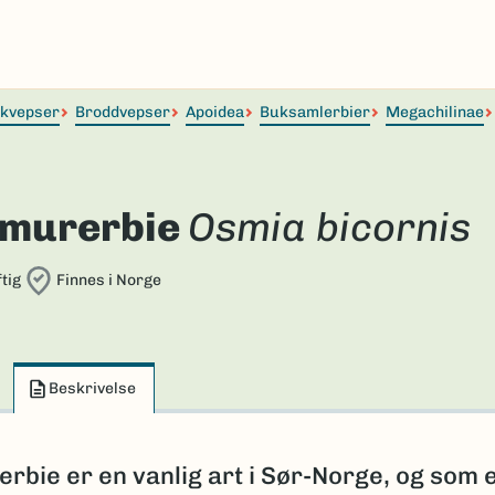
lkvepser
Broddvepser
Apoidea
Buksamlerbier
Megachilinae
murerbie
Osmia bicornis
tig
Finnes i Norge
Beskrivelse
bie er en vanlig art i Sør-Norge, og som 