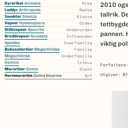
Skip
Rike
Dyreriket
Animalia
2010 også
the
Rekke
Leddyr
Arthropoda
tallrik. 
list
Klasse
Insekter
Insecta
Orden
tettbygde
Vepser
Hymenoptera
Underorden
Stilkvepser
Apocrita
pannen. 
Infraorden
Broddvepser
Aculeata
Overfamilie
viktig po
Apoidea
Familie
Buksamlerbier
Megachilidae
Underfamilie
Megachilinae
Tribus
Osmiini
Forfattere
Slekt
Murerbier
Osmia
Utgiver
NT
Art
Hornmurerbie
Osmia bicornis