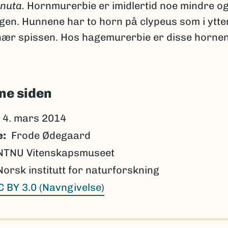
nuta.
Hornmurerbie er imidlertid noe mindre og 
rgen. Hunnene har to horn på clypeus som i ytt
 nær spissen. Hos hagemurerbie er disse horne
.
ne siden
4. mars 2014
e
Frode Ødegaard
NTNU Vitenskapsmuseet
Norsk institutt for naturforskning
C BY 3.0 (Navngivelse)