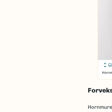
Horn
Forveks
Hornmure