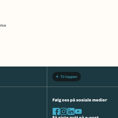
else
Til toppen
Følg oss på sosiale medier
Få siste nytt på e-post