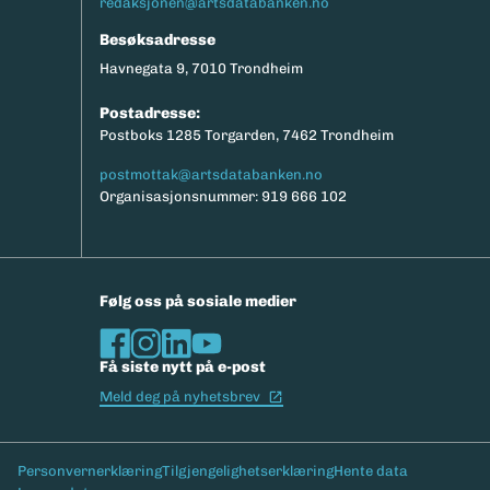
redaksjonen@artsdatabanken.no
Besøksadresse
Havnegata 9, 7010 Trondheim
Postadresse:
Postboks 1285 Torgarden, 7462 Trondheim
postmottak@artsdatabanken.no
Organisasjonsnummer: 919 666 102
Følg oss på sosiale medier
Få siste nytt på e-post
(Ekstern lenke)
Meld deg på nyhetsbrev
Bunntekst
Personvernerklæring
Tilgjengelighetserklæring
Hente data