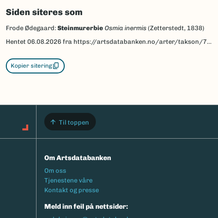
Siden siteres som
Frode Ødegaard:
Steinmurerbie
Osmia inermis
(Zetterstedt, 1838)
Hentet
06.08.2026
fra https://artsdatabanken.no/arter/takson/77883/beskrivelse
Kopier sitering
Til toppen
Om Artsdatabanken
Footermeny
Om oss
Tjenestene våre
Kontakt og presse
Meld inn feil på nettsider: