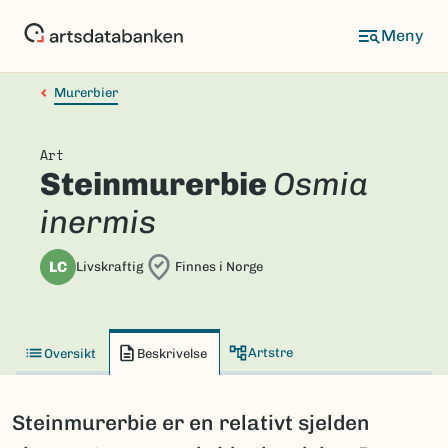
Hopp
til
hovedinnhold
Murerbier
Art
Steinmurerbie
Osmia
inermis
LC
Livskraftig
Finnes i Norge
Artstre
Oversikt
Beskrivelse
Steinmurerbie er en relativt sjelden