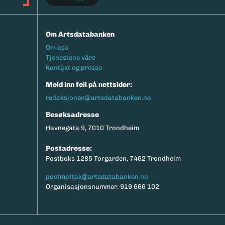
Om Artsdatabanken
Footermeny
Om oss
Tjenestene våre
Kontakt og presse
Meld inn feil på nettsider:
redaksjonen@artsdatabanken.no
Besøksadresse
Havnegata 9, 7010 Trondheim
Postadresse:
Postboks 1285 Torgarden, 7462 Trondheim
postmottak@artsdatabanken.no
Organisasjonsnummer: 919 666 102