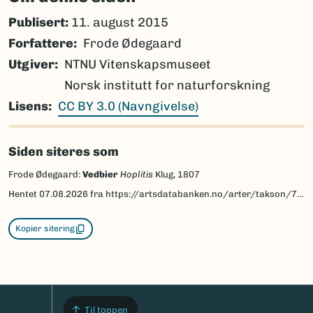
Publisert:
11. august 2015
Forfattere
Frode Ødegaard
Utgiver
NTNU Vitenskapsmuseet
Norsk institutt for naturforskning
Lisens
CC BY 3.0 (Navngivelse)
Siden siteres som
Frode Ødegaard:
Vedbier
Hoplitis
Klug, 1807
Hentet
07.08.2026
fra https://artsdatabanken.no/arter/takson/77868/beskrivelse
Kopier sitering
Til toppen