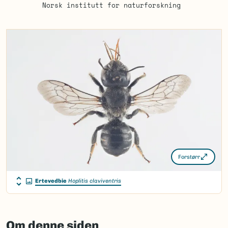
Norsk institutt for naturforskning
Forstørr
Ertevedbie
Hoplitis claviventris
Om denne siden