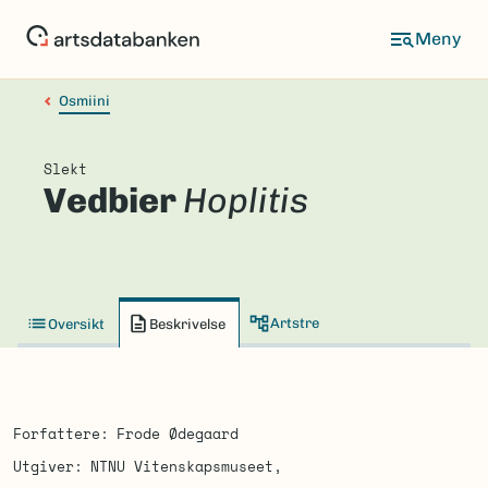
Hopp
til
hovedinnhold
Osmiini
Slekt
Vedbier
Hoplitis
Artstre
Oversikt
Beskrivelse
Forfattere
Frode Ødegaard
Utgiver
NTNU Vitenskapsmuseet