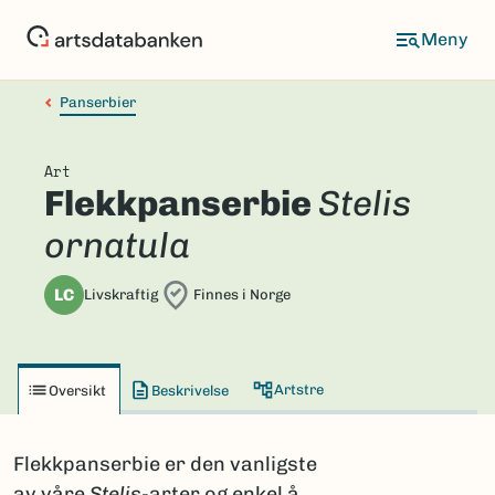
Hopp
til
hovedinnhold
Panserbier
Art
Flekkpanserbie
Stelis
ornatula
LC
Livskraftig
Finnes i Norge
Artstre
Oversikt
Beskrivelse
Flekkpanserbie er den vanligste
av våre
Stelis
-arter og enkel å