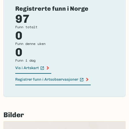
Registrerte funn i Norge
97
Funn totalt
0
Funn denne uken
0
Funn i dag
Vis i Artskart
(Ekstern lenke)
Registrer funn i Artsobservasjoner
(Ekstern lenke)
Failed
to
Bilder
load
map.