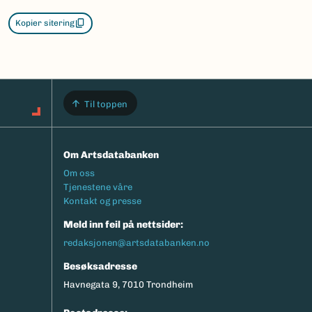
Kopier sitering
Til toppen
Om Artsdatabanken
Footermeny
Om oss
Tjenestene våre
Kontakt og presse
Meld inn feil på nettsider:
redaksjonen@artsdatabanken.no
Besøksadresse
Havnegata 9, 7010 Trondheim