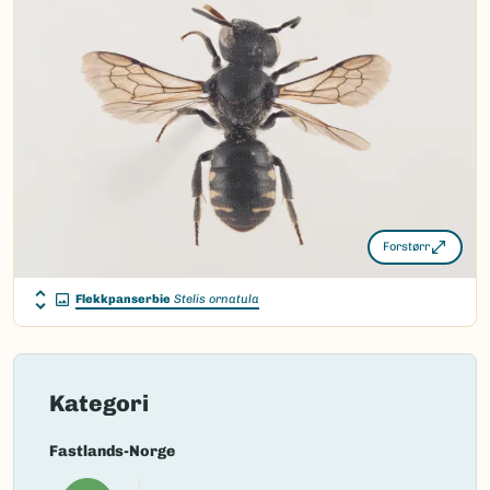
Nordsamisk/Davvisámegiella:
Ingen
Vitenskapelig navn ID:
119628
Takson ID:
77860
(Ekstern lenke)
Gå til Nortaxa for flere detaljer
Forstørr
Flekkpanserbie
Stelis ornatula
Kategori
Fastlands-Norge