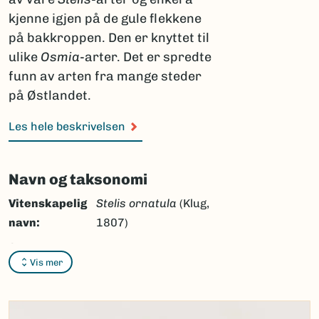
kjenne igjen på de gule flekkene
på bakkroppen. Den er knyttet til
ulike
Osmia
-arter. Det er spredte
funn av arten fra mange steder
på Østlandet.
Les hele beskrivelsen
Navn og taksonomi
Vitenskapelig
Stelis ornatula
(Klug,
navn:
1807)
Synonymer:
Ingen
Vis mer
Bokmål:
flekkpanserbie
Nynorsk:
flekkpanserbie