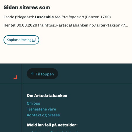
Siden siteres som
Frode Ødegaard:
Lusernbie
Melitta leporina
(Panzer, 1799)
Hentet
09.08.2026
fra https://artsdatabanken.no/arter/takson/77848/beskrivelse
Kopier sitering
Til toppen
Om Artsdatabanken
Footermeny
Om oss
Tjenestene våre
Kontakt og presse
Meld inn feil på nettsider: