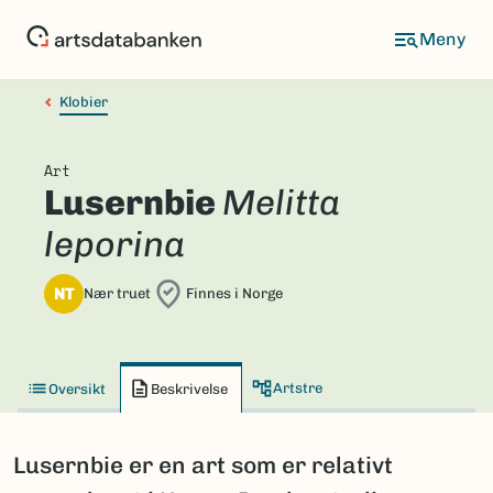
Hopp
til
hovedinnhold
Klobier
Art
Lusernbie
Melitta
leporina
NT
Nær truet
Finnes i Norge
Artstre
Oversikt
Beskrivelse
Lusernbie er en art som er relativt