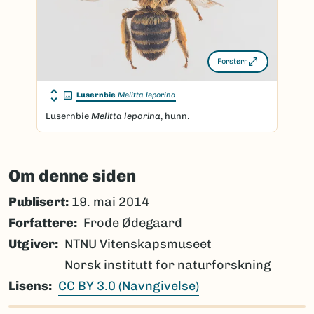
Forstørr
Lusernbie
Melitta leporina
Lusernbie
Melitta leporina
, hunn.
Om denne siden
Publisert:
19. mai 2014
Forfattere
Frode Ødegaard
Utgiver
NTNU Vitenskapsmuseet
Norsk institutt for naturforskning
Lisens
CC BY 3.0 (Navngivelse)