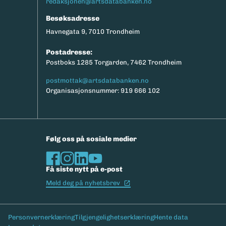
redaksjonen@artsdatabanken.no
Besøksadresse
Havnegata 9, 7010 Trondheim
Postadresse:
Postboks 1285 Torgarden, 7462 Trondheim
postmottak@artsdatabanken.no
Organisasjonsnummer: 919 666 102
Følg oss på sosiale medier
Få siste nytt på e-post
(Ekstern lenke)
Meld deg på nyhetsbrev
Bunntekst
Personvernerklæring
Tilgjengelighetserklæring
Hente data