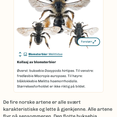
Forstørr
Blomsterbier
Melittidae
Kollasj av blomsterbier
Øverst: buksebie
Dasypoda hirtipes
. Til venstre:
fredløsbie
Macropis europaea
. Til høyre:
blåklokkebie
Melitta haemorrhoidalis
.
Størrelsesforholdet er ikke riktig på bildet.
De fire norske artene er alle svært
karakteristiske og lette å gjenkjenne. Alle artene
flyr på sensommeren. Den flotte buksebia,