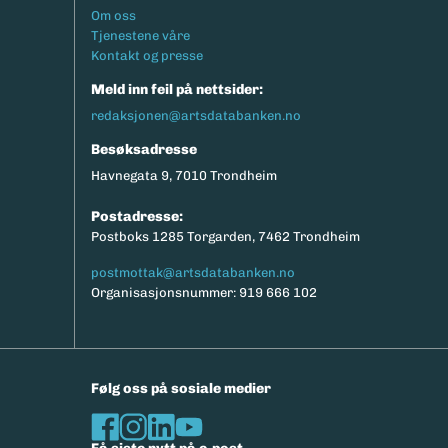
Footermeny
Om oss
Tjenestene våre
Kontakt og presse
Meld inn feil på nettsider:
redaksjonen@artsdatabanken.no
Besøksadresse
Havnegata 9, 7010 Trondheim
Postadresse:
Postboks 1285 Torgarden, 7462 Trondheim
postmottak@artsdatabanken.no
Organisasjonsnummer: 919 666 102
Følg oss på sosiale medier