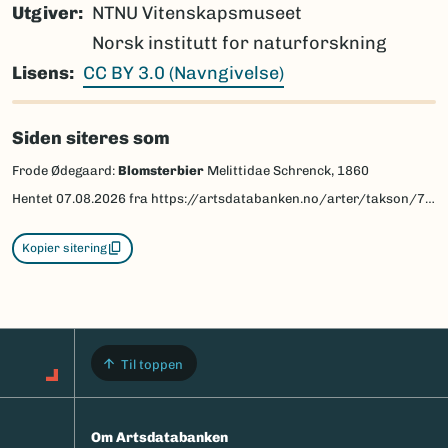
Utgiver
NTNU Vitenskapsmuseet
Norsk institutt for naturforskning
Lisens
CC BY 3.0 (Navngivelse)
Siden siteres som
Frode Ødegaard:
Blomsterbier
Melittidae Schrenck, 1860
Hentet
07.08.2026
fra https://artsdatabanken.no/arter/takson/77841/beskrivelse
Kopier sitering
Til toppen
Om Artsdatabanken