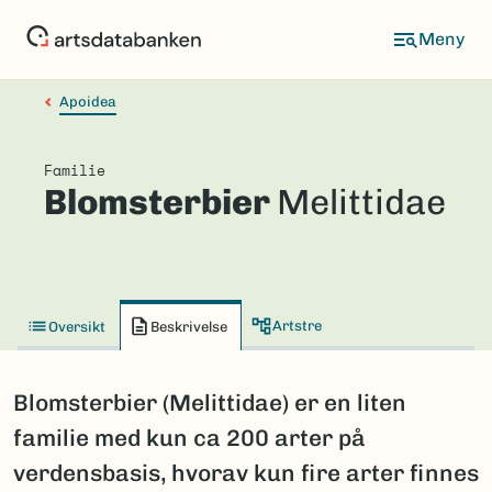
Hopp
til
hovedinnhold
Apoidea
Familie
Blomsterbier
Melittidae
Artstre
Oversikt
Beskrivelse
Blomsterbier (Melittidae) er en liten
familie med kun ca 200 arter på
verdensbasis, hvorav kun fire arter finnes