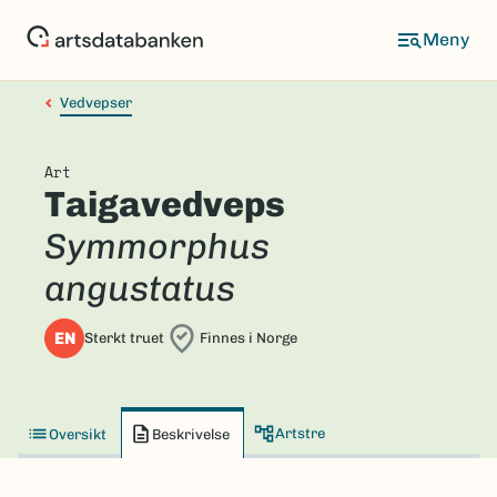
Hopp
til
hovedinnhold
Vedvepser
Art
Taigavedveps
Symmorphus
angustatus
EN
Sterkt truet
Finnes i Norge
Artstre
Oversikt
Beskrivelse