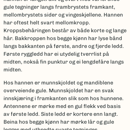
gule tegninger langs frambrystets framkant,
mellombrystets sider og vingeskjellene. Hannen
har oftest helt svart mellomkropp.
Kroppsbehåringen består av både korte og lange
hår. Bakkroppen hos begge kjønn har lyse bånd
langs bakkanten på første, andre og fjerde ledd.
Første ryggledd har ei utydelig tverrlist på
midten, nokså fin punktur og ei lengdefåre langs
midten.
Hos hannen er munnskjoldet og mandiblene
overveiende gule. Munnskjoldet har en svak
innskjæring i framkanten slik som hos hunnene.
Antennene er mørke med en gul flekk ved basis
av første ledd. Siste ledd er kortere enn langt.
Beina hos begge kjønn har mørke lår og gule
legger med utbredte svarte tegninger.