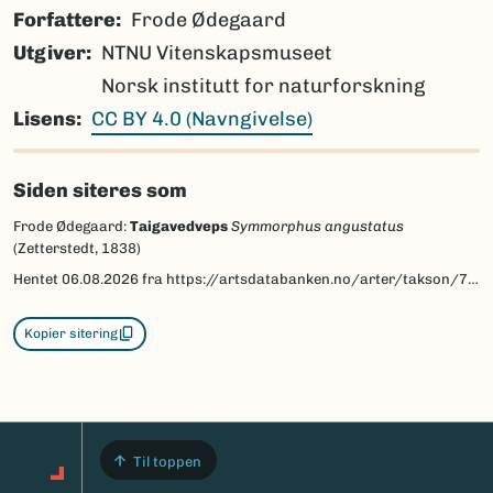
Forfattere
Frode Ødegaard
Utgiver
NTNU Vitenskapsmuseet
Norsk institutt for naturforskning
Lisens
CC BY 4.0 (Navngivelse)
Siden siteres som
Frode Ødegaard:
Taigavedveps
Symmorphus angustatus
(Zetterstedt, 1838)
Hentet
06.08.2026
fra https://artsdatabanken.no/arter/takson/77499/beskrivelse
Kopier sitering
Til toppen