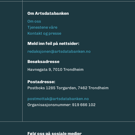
Om Artsdatabanken
Footermeny
Om oss
Tjenestene våre
Kontakt og presse
Meld inn feil på nettsider:
redaksjonen@artsdatabanken.no
Besøksadresse
Havnegata 9, 7010 Trondheim
Postadresse:
Postboks 1285 Torgarden, 7462 Trondheim
postmottak@artsdatabanken.no
Organisasjonsnummer: 919 666 102
Følg oss på sosiale medier