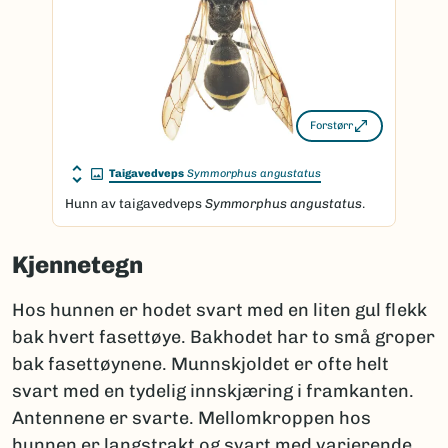
Forstørr
Taigavedveps
Symmorphus angustatus
Hunn av taigavedveps
Symmorphus angustatus
.
Kjennetegn
Hos hunnen er hodet svart med en liten gul flekk
bak hvert fasettøye. Bakhodet har to små groper
bak fasettøynene. Munnskjoldet er ofte helt
svart med en tydelig innskjæring i framkanten.
Antennene er svarte. Mellomkroppen hos
hunnen er langstrakt og svart med varierende