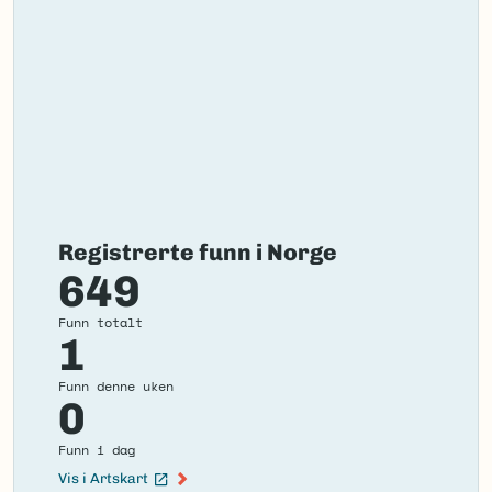
Registrerte funn i Norge
649
Funn totalt
1
Funn denne uken
0
Funn i dag
Vis i Artskart
(Ekstern lenke)