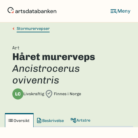
Hopp
til
hovedinnhold
Stormurervepser
Art
Håret murerveps
Ancistrocerus
oviventris
LC
Livskraftig
Finnes i Norge
Artstre
Oversikt
Beskrivelse