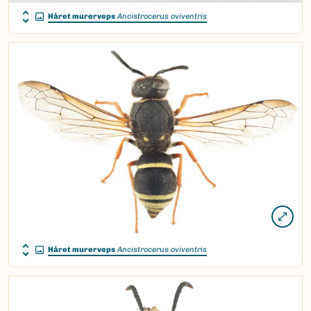
Håret murerveps
Ancistrocerus oviventris
Håret murerveps
Ancistrocerus oviventris