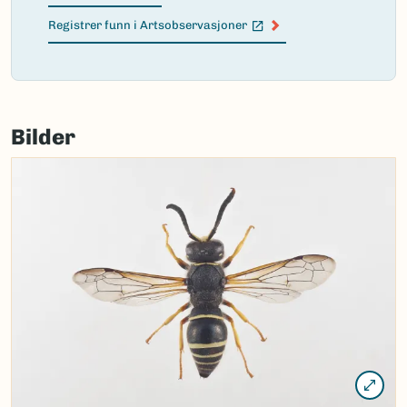
Registrer funn i Artsobservasjoner
(Ekstern lenke)
Failed
to
Bilder
load
map.