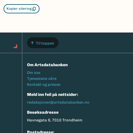
Kopier sitering
Til toppen
Om Artsdatabanken
Footermeny
Om oss
Tjenestene våre
Kontakt og presse
Meld inn feil på nettsider:
redaksjonen@artsdatabanken.no
Besøksadresse
Havnegata 9, 7010 Trondheim
Postadresse: