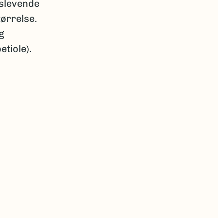
rslevende
ørrelse.
g
etiole).