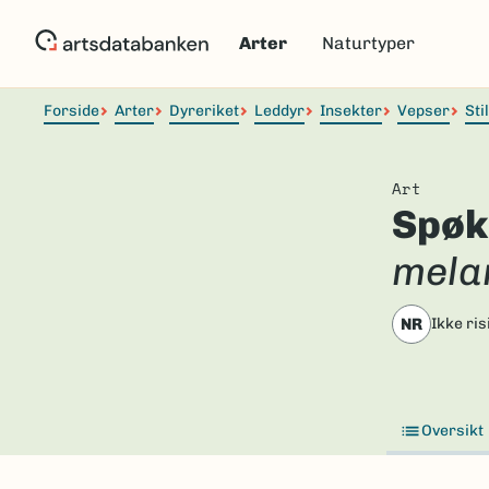
Hopp
til
Arter
Naturtyper
hovedinnhold
Forside
Arter
Dyreriket
Leddyr
Insekter
Vepser
Sti
Art
Spøk
mela
NR
Ikke ri
Oversikt