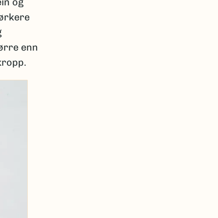
ein og
mørkere
g
ørre enn
kropp.