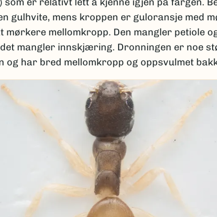
 som er relativt lett å kjenne igjen på fargen. B
en gulhvite, mens kroppen er guloransje med 
itt mørkere mellomkropp. Den mangler petiole o
det mangler innskjæring. Dronningen er noe st
n og har bred mellomkropp og oppsvulmet bak