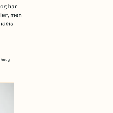
 og har
eler, men
inoma
shaug