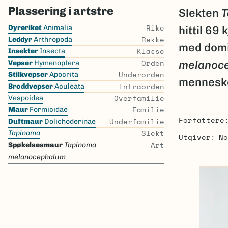
Plassering i artstre
Slekten
Skip
Rike
Dyreriket
Animalia
hittil 69
the
Rekke
Leddyr
Arthropoda
med domi
list
Klasse
Insekter
Insecta
Orden
melanoc
Vepser
Hymenoptera
Underorden
Stilkvepser
Apocrita
menneske
Infraorden
Broddvepser
Aculeata
Overfamilie
Vespoidea
Familie
Maur
Formicidae
Forfattere
Underfamilie
Duftmaur
Dolichoderinae
Slekt
Tapinoma
Utgiver
No
Art
Spøkelsesmaur
Tapinoma
melanocephalum