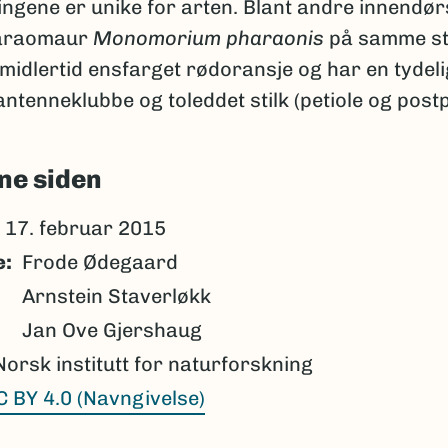
ingene er unike for arten. Blant andre innendø
faraomaur
Monomorium pharaonis
på samme st
midlertid ensfarget rødoransje og har en tydeli
antenneklubbe og toleddet stilk (petiole og postp
ne siden
17. februar 2015
e
Frode Ødegaard
Arnstein Staverløkk
Jan Ove Gjershaug
Norsk institutt for naturforskning
C BY 4.0 (Navngivelse)