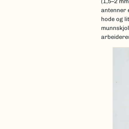
(1,5–2 mm)
antenner 
hode og l
munnskjol
arbeidere