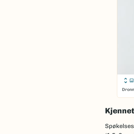
Dronn
Kjenne
Spøkelse