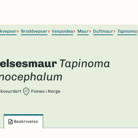
lkvepser
Broddvepser
Vespoidea
Maur
Duftmaur
Tapinoma
elsesmaur
Tapinoma
nocephalum
sikovurdert
Finnes i Norge
Beskrivelse