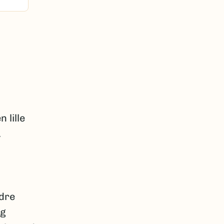
n lille
.
dre
og