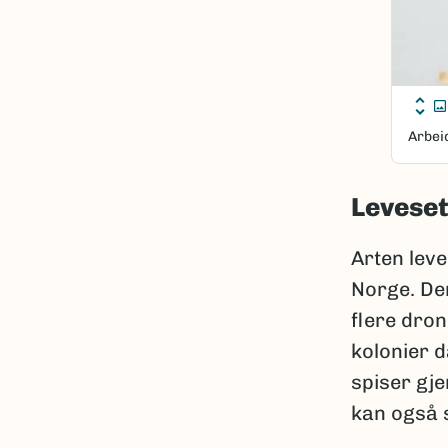
Arbei
Leveset
Arten lev
Norge. De
flere dro
kolonier d
spiser gje
kan også 