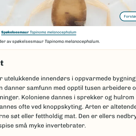
Forstø
Spøkelsesmaur
Tapinoma melanocephalum
der av spøkelsesmaur
Tapinoma melanocephalum.
t
er utelukkende innendørs i oppvarmede bygning
n danner samfunn med opptil tusen arbeidere o
nninger. Koloniene dannes i sprekker og hulrom
annes ofte ved knoppskyting. Arten er altetend
rne søt eller fettholdig mat. Den er ellers nedbr
spise små myke invertebrater.