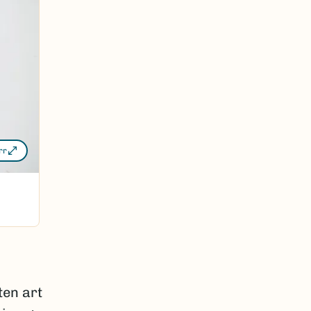
rr
ten art