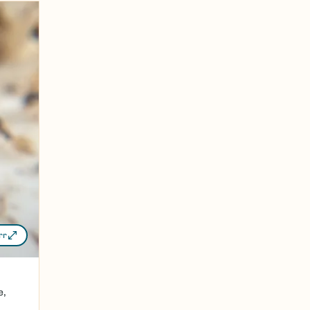
rr
e,