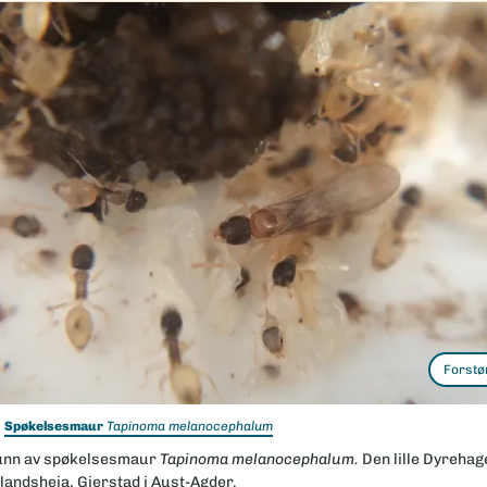
Forstø
Spøkelsesmaur
Tapinoma melanocephalum
nn av spøkelsesmaur
Tapinoma melanocephalum.
Den lille Dyrehag
landsheia, Gjerstad i Aust-Agder.