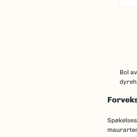
Bol a
dyreh
Forveks
Spøkelses
maurarter