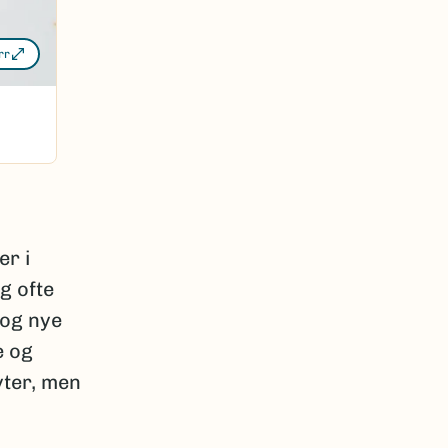
rr
er i
g ofte
 og nye
e og
yter, men