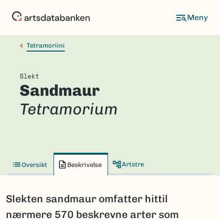
Hopp
til
hovedinnhold
Tetramoriini
Slekt
Sandmaur
Tetramorium
Artstre
Oversikt
Beskrivelse
Slekten sandmaur omfatter hittil
nærmere 570 beskrevne arter som