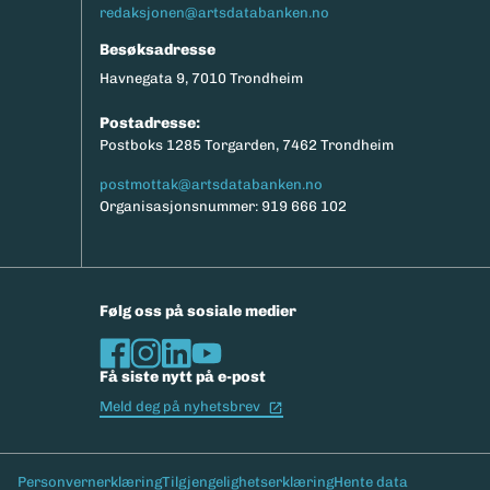
redaksjonen@artsdatabanken.no
Besøksadresse
Havnegata 9, 7010 Trondheim
Postadresse:
Postboks 1285 Torgarden, 7462 Trondheim
postmottak@artsdatabanken.no
Organisasjonsnummer: 919 666 102
Følg oss på sosiale medier
Få siste nytt på e-post
(Ekstern lenke)
Meld deg på nyhetsbrev
Bunntekst
Personvernerklæring
Tilgjengelighetserklæring
Hente data