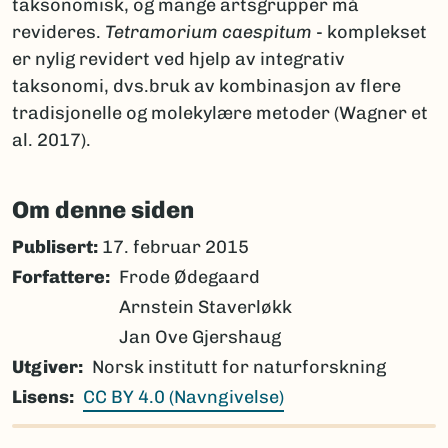
taksonomisk, og mange artsgrupper må
revideres.
Tetramorium caespitum
- komplekset
er nylig revidert ved hjelp av integrativ
taksonomi, dvs.bruk av kombinasjon av flere
tradisjonelle og molekylære metoder (Wagner et
al. 2017).
Om denne siden
Publisert:
17. februar 2015
Forfattere
Frode Ødegaard
Arnstein Staverløkk
Jan Ove Gjershaug
Utgiver
Norsk institutt for naturforskning
Lisens
CC BY 4.0 (Navngivelse)