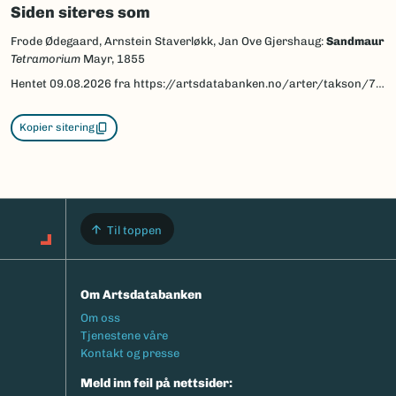
Siden siteres som
Frode Ødegaard, Arnstein Staverløkk, Jan Ove Gjershaug:
Sandmaur
Tetramorium
Mayr, 1855
Hentet
09.08.2026
fra https://artsdatabanken.no/arter/takson/77408/beskrivelse
Kopier sitering
Til toppen
Om Artsdatabanken
Footermeny
Om oss
Tjenestene våre
Kontakt og presse
Meld inn feil på nettsider: