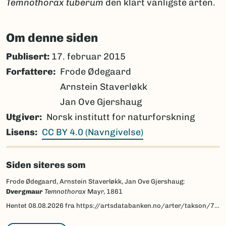
Temnothorax tuberum
den klart vanligste arten.
Om denne siden
Publisert:
17. februar 2015
Forfattere
Frode Ødegaard
Arnstein Staverløkk
Jan Ove Gjershaug
Utgiver
Norsk institutt for naturforskning
Lisens
CC BY 4.0 (Navngivelse)
Siden siteres som
Frode Ødegaard, Arnstein Staverløkk, Jan Ove Gjershaug:
Dvergmaur
Temnothorax
Mayr, 1861
Hentet
08.08.2026
fra https://artsdatabanken.no/arter/takson/77393/beskrivelse