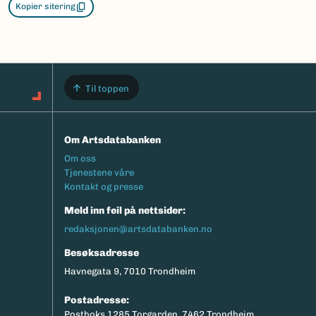
Kopier sitering
Til toppen
Om Artsdatabanken
Footermeny
Om oss
Tjenestene våre
Kontakt og presse
Meld inn feil på nettsider:
redaksjonen@artsdatabanken.no
Besøksadresse
Havnegata 9, 7010 Trondheim
Postadresse:
Postboks 1285 Torgarden, 7462 Trondheim