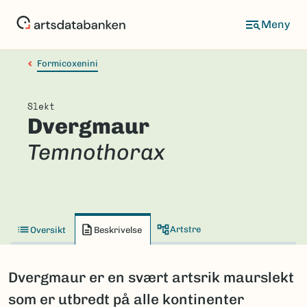
Hopp
til
hovedinnhold
Formicoxenini
Slekt
Dvergmaur
Temnothorax
Artstre
Oversikt
Beskrivelse
Dvergmaur er en svært artsrik maurslekt
som er utbredt på alle kontinenter