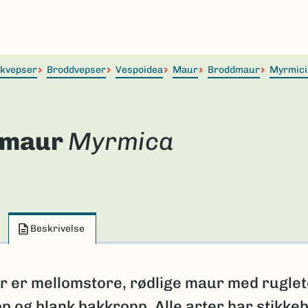
lkvepser
Broddvepser
Vespoidea
Maur
Broddmaur
Myrmici
rmaur
Myrmica
Beskrivelse
r er mellomstore, rødlige maur med ruglet
p og blank bakkropp. Alle arter har stikke