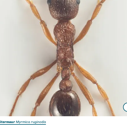
itermaur
Myrmica ruginodis