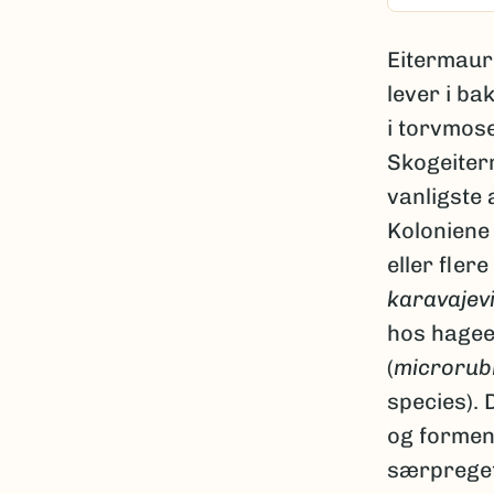
Eitermaur
lever i ba
i torvmose
Skogeite
vanligste 
Koloniene 
eller fler
karavajev
hos hage
(
microrub
species). 
og formen
særpreget 