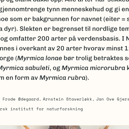
gjennomtrenge tynn menneskehud og gi en
noe som er bakgrunnen for navnet (eiter = 
 dyr). Slekten er begrenset til nordlige t
og omfatter 200 arter på verdensbasis. I 
nnes i overkant av 20 arter hvorav minst 12
Norge (
Myrmica lonae
bør trolig betraktes 
Myrmica sabuleti
, og
Myrmica microrubra
m en form av
Myrmica rubra
).
Frode Ødegaard
Arnstein Staverløkk
Jan Ove Gjer
rsk institutt for naturforskning