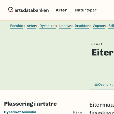
Hopp
til
Arter
Naturtyper
hovedinnhold
Forside
Arter
Dyreriket
Leddyr
Insekter
Vepser
Sti
Slekt
Eite
Oversikt
Plassering i artstre
Eitermau
Skip
Rike
Dyreriket
Animalia
framkrop