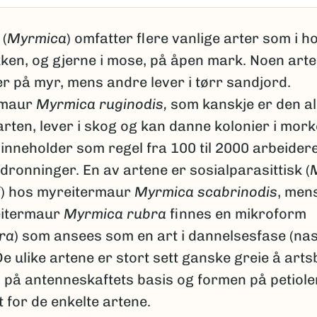
 (
Myrmica
) omfatter flere vanlige arter som i 
kken, og gjerne i mose, på åpen mark. Noen arte
r på myr, mens andre lever i tørr sandjord.
rmaur
Myrmica ruginodis,
som kanskje er den al
arten, lever i skog og kan danne kolonier i mork
inneholder som regel fra 100 til 2000 arbeider
e dronninger. En av artene er sosialparasittisk (
i
) hos myreitermaur
Myrmica scabrinodis
, men
eitermaur
Myrmica rubra
finnes en mikroform
ra
) som ansees som en art i dannelsesfase (na
De ulike artene er stort sett ganske greie å ar
 på antenneskaftets basis og formen på petiolen
for de enkelte artene.