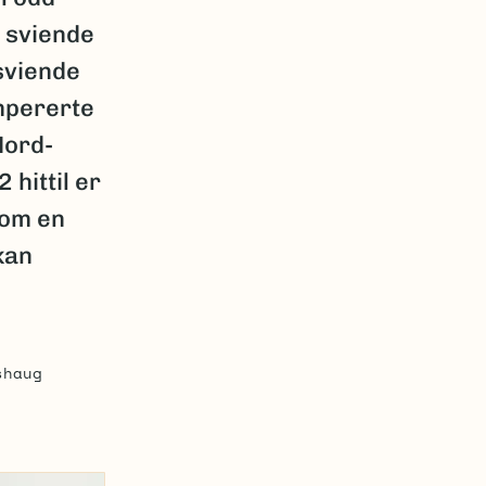
 sviende
sviende
empererte
Nord-
 hittil er
som en
kan
shaug