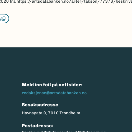
2026
fra https://artsdatabanken.no/arter/takson/77376/beskriv
g
n
Meld inn feil på nettsider:
redaksjonen@artsdatabanken.no
Besøksadresse
Havnegata 9, 7010 Trondheim
Postadresse: