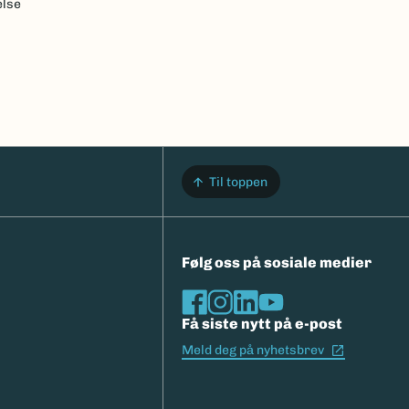
else
Til toppen
Følg oss på sosiale medier
Få siste nytt på e-post
(Ekstern l
Meld deg på nyhetsbrev