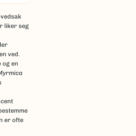
hovedsak
r liker seg
ler
en ved.
e og en
Myrmica
s
scent
tsbestemme
 er ofte