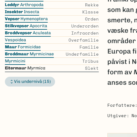
the
Rekke
Leddyr
Arthropoda
som kan 
list
Klasse
Insekter
Insecta
Orden
smerte, 
Vepser
Hymenoptera
Underorden
Stilkvepser
Apocrita
væske fra
Infraorden
Broddvepser
Aculeata
Overfamilie
områder 
Vespoidea
Familie
Maur
Formicidae
Europa fi
Underfamilie
Broddmaur
Myrmicinae
påvist i 
Tribus
Myrmicini
Slekt
Eitermaur
Myrmica
form av
anses so
Vis undernivå (15)
Forfattere
Utgiver
No