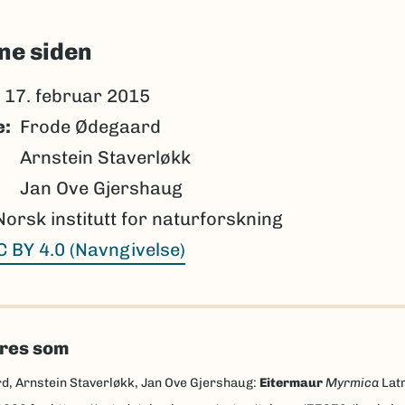
ne siden
17. februar 2015
e
Frode Ødegaard
Arnstein Staverløkk
Jan Ove Gjershaug
Norsk institutt for naturforskning
C BY 4.0 (Navngivelse)
eres som
d, Arnstein Staverløkk, Jan Ove Gjershaug:
Eitermaur
Myrmica
Latr