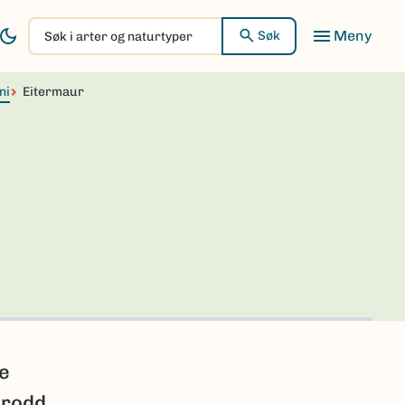
Søk
Søk
i
arter
ni
Eitermaur
og
naturtyper
e
brodd