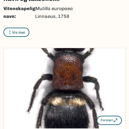
Vitenskapelig
Mutilla europaea
navn:
Linnaeus, 1758
Synonymer:
Ingen
Vis mer
Bokmål:
humlemaurveps
Nynorsk:
Ingen
Nordsamisk/Davvisámegiella:
Ingen
Vitenskapelig navn ID:
119098
Takson ID:
77349
(Ekstern lenke)
Gå til Nortaxa for flere detaljer
Forstørr