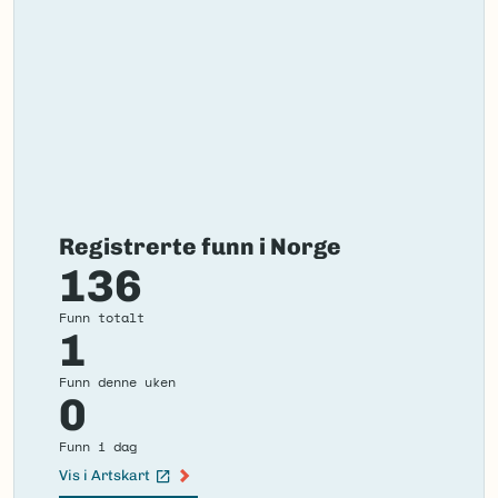
Registrerte funn i Norge
136
Funn totalt
1
Funn denne uken
0
Funn i dag
Vis i Artskart
(Ekstern lenke)