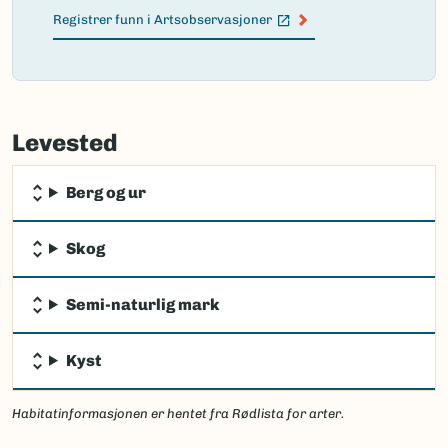
Registrer funn i Artsobservasjoner
(Ekstern lenke)
Failed
to
Levested
load
map.
Berg og ur
Skog
Semi-naturlig mark
Kyst
Habitatinformasjonen er hentet fra Rødlista for arter.