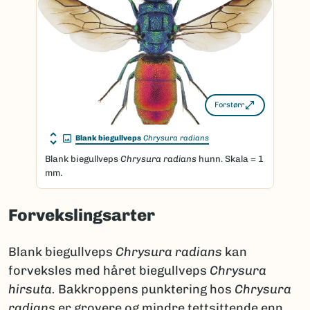
Forstørr
Blank biegullveps
Chrysura radians
Blank biegullveps
Chrysura radians
hunn. Skala = 1
mm.
Forvekslingsarter
Blank biegullveps
Chrysura radians
kan
forveksles med håret biegullveps
Chrysura
hirsuta.
Bakkroppens punktering hos
Chrysura
radians
er grovere og mindre tettsittende enn