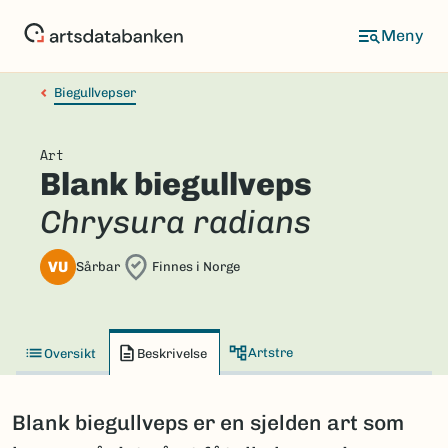
Hopp
til
hovedinnhold
Biegullvepser
Art
Blank biegullveps
Chrysura radians
VU
Sårbar
Finnes i Norge
Artstre
Oversikt
Beskrivelse
Blank biegullveps er en sjelden art som