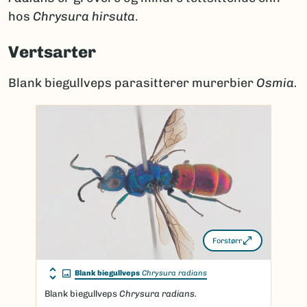
hos
Chrysura hirsuta
.
Vertsarter
Blank biegullveps parasitterer murerbier
Osmia.
Forstørr
Blank biegullveps
Chrysura radians
Blank biegullveps
Chrysura radians.