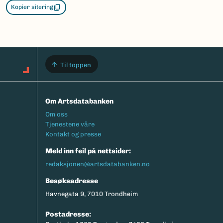
Kopier sitering
Til toppen
Om Artsdatabanken
Footermeny
Om oss
Tjenestene våre
Kontakt og presse
Meld inn feil på nettsider:
redaksjonen@artsdatabanken.no
Besøksadresse
Havnegata 9, 7010 Trondheim
Postadresse: