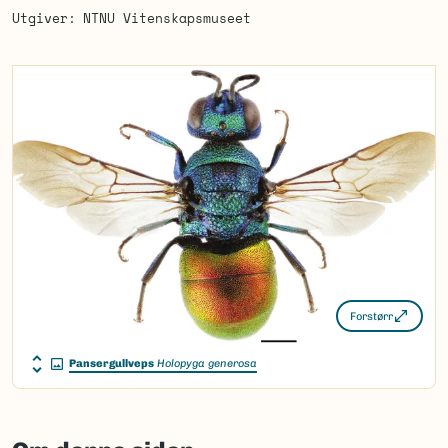
Utgiver
NTNU Vitenskapsmuseet
Forstørr
Pansergullveps
Holopyga generosa