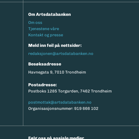
Om Artsdatabanken
Footermeny
Om oss
Tjenestene våre
Kontakt og presse
Meld inn feil på nettsider:
redaksjonen@artsdatabanken.no
Besøksadresse
Havnegata 9, 7010 Trondheim
Postadresse:
Postboks 1285 Torgarden, 7462 Trondheim
postmottak@artsdatabanken.no
Organisasjonsnummer: 919 666 102
Følg oss på sosiale medier