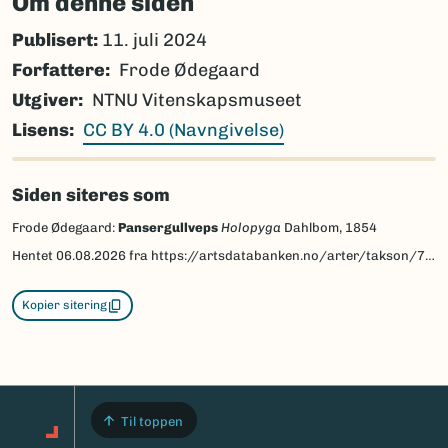
Om denne siden
Publisert:
11. juli 2024
Forfattere
Frode Ødegaard
Utgiver
NTNU Vitenskapsmuseet
Lisens
CC BY 4.0 (Navngivelse)
Siden siteres som
Frode Ødegaard:
Pansergullveps
Holopyga
Dahlbom, 1854
Hentet
06.08.2026
fra https://artsdatabanken.no/arter/takson/77268/beskrivelse
Kopier sitering
Til toppen