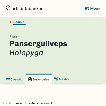
Hopp
til
hovedinnhold
Elampini
Slekt
Pansergullveps
Holopyga
Artstre
Oversikt
Beskrivelse
Forfattere
Frode Ødegaard