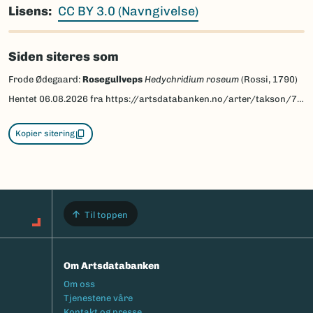
Lisens
CC BY 3.0 (Navngivelse)
Siden siteres som
Frode Ødegaard:
Rosegullveps
Hedychridium roseum
(Rossi, 1790)
Hentet
06.08.2026
fra https://artsdatabanken.no/arter/takson/77265/beskrivelse
Kopier sitering
Til toppen
Om Artsdatabanken
Footermeny
Om oss
Tjenestene våre
Kontakt og presse