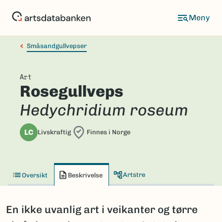
Hopp
til
hovedinnhold
Småsandgullvepser
Art
Rosegullveps
Hedychridium roseum
LC
Livskraftig
Finnes i Norge
Artstre
Oversikt
Beskrivelse
En ikke uvanlig art i veikanter og tørre