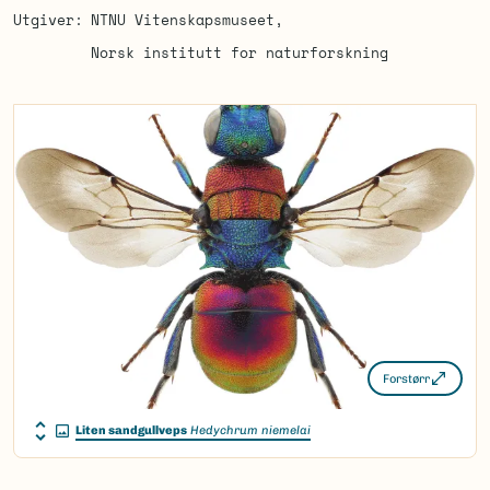
Utgiver
NTNU Vitenskapsmuseet
Norsk institutt for naturforskning
Forstørr
Liten sandgullveps
Hedychrum niemelai