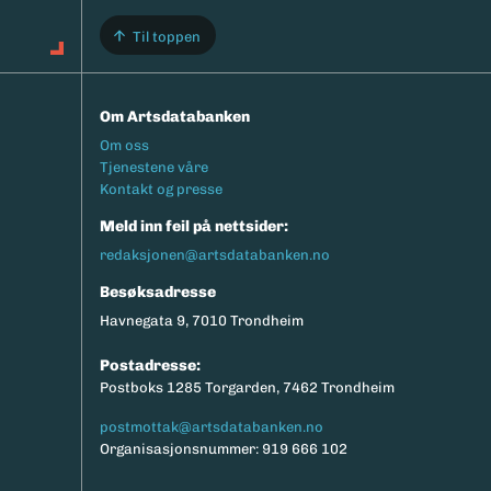
Til toppen
Om Artsdatabanken
Footermeny
Om oss
Tjenestene våre
Kontakt og presse
Meld inn feil på nettsider:
redaksjonen@artsdatabanken.no
Besøksadresse
Havnegata 9, 7010 Trondheim
Postadresse:
Postboks 1285 Torgarden, 7462 Trondheim
postmottak@artsdatabanken.no
Organisasjonsnummer: 919 666 102