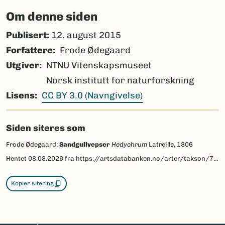
Om denne siden
Publisert:
12. august 2015
Forfattere
Frode Ødegaard
Utgiver
NTNU Vitenskapsmuseet
Norsk institutt for naturforskning
Lisens
CC BY 3.0 (Navngivelse)
Siden siteres som
Frode Ødegaard:
Sandgullvepser
Hedychrum
Latreille, 1806
Hentet
08.08.2026
fra https://artsdatabanken.no/arter/takson/77261/beskrivelse
Kopier sitering