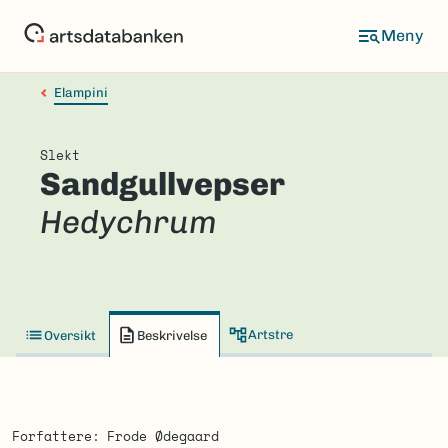
Hopp
til
hovedinnhold
Elampini
Slekt
Sandgullvepser
Hedychrum
Artstre
Oversikt
Beskrivelse
Forfattere
Frode Ødegaard