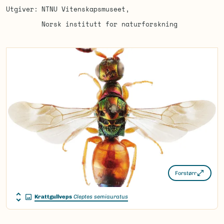
Utgiver
NTNU Vitenskapsmuseet
Norsk institutt for naturforskning
Forstørr
Krattgullveps
Cleptes semiauratus