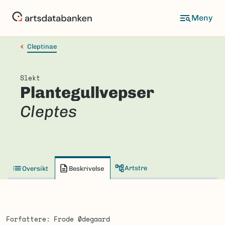
Hopp
til
hovedinnhold
Cleptinae
Slekt
Plantegullvepser
Cleptes
Artstre
Oversikt
Beskrivelse
Forfattere
Frode Ødegaard