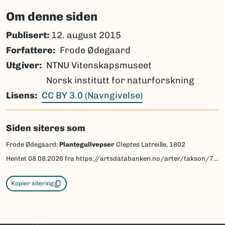
Om denne siden
Publisert:
12. august 2015
Forfattere
Frode Ødegaard
Utgiver
NTNU Vitenskapsmuseet
Norsk institutt for naturforskning
Lisens
CC BY 3.0 (Navngivelse)
Siden siteres som
Frode Ødegaard:
Plantegullvepser
Cleptes
Latreille, 1802
Hentet
08.08.2026
fra https://artsdatabanken.no/arter/takson/77253/beskrivelse
Kopier sitering