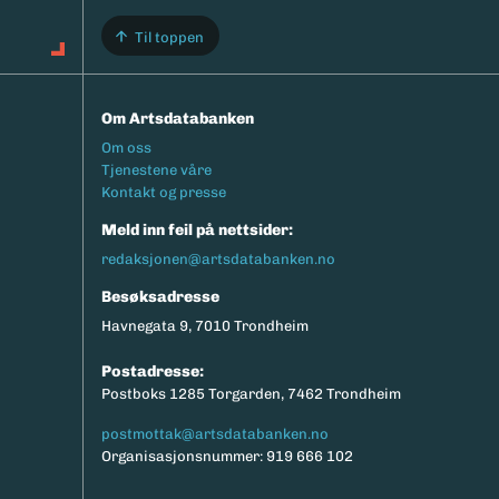
Til toppen
Om Artsdatabanken
Footermeny
Om oss
Tjenestene våre
Kontakt og presse
Meld inn feil på nettsider:
redaksjonen@artsdatabanken.no
Besøksadresse
Havnegata 9, 7010 Trondheim
Postadresse:
Postboks 1285 Torgarden, 7462 Trondheim
postmottak@artsdatabanken.no
Organisasjonsnummer: 919 666 102