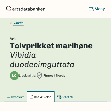
Hopp
til
hovedinnhold
Vibidia
Art
Tolvprikket marihøne
Vibidia
duodecimguttata
LC
Livskraftig
Finnes i Norge
Artstre
Oversikt
Beskrivelse