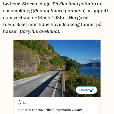
løvtrær. Stormeldugg (
Phyllactinia guttata
) og
rosemeldugg (
Podosphaera pannosa
) er oppgitt
som vertsarter (Koch 1989). I Norge er
tolvprikket marihøne hovedsakelig funnet på
hassel (
Coryllus avellana
).
Forstørr
Funnsted for tolvprikket marihøne
Vibidia