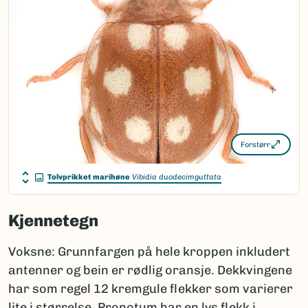
Forstørr
Tolvprikket marihøne
Vibidia duodecimguttata
Kjennetegn
Voksne: Grunnfargen på hele kroppen inkludert
antenner og bein er rødlig oransje. Dekkvingene
har som regel 12 kremgule flekker som varierer
lite i størrelse. Pronotum har en lys flekk i