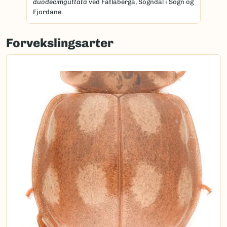
duodecimguttata
ved Fatlaberga, Sogndal i Sogn og
Fjordane.
Forvekslingsarter