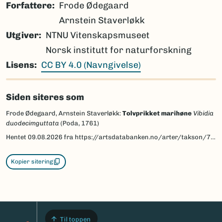
Forfattere
Frode Ødegaard
Arnstein Staverløkk
Utgiver
NTNU Vitenskapsmuseet
Norsk institutt for naturforskning
Lisens
CC BY 4.0 (Navngivelse)
Siden siteres som
Frode Ødegaard, Arnstein Staverløkk:
Tolvprikket marihøne
Vibidia
duodecimguttata
(Poda, 1761)
Hentet
09.08.2026
fra https://artsdatabanken.no/arter/takson/7384/beskrivelse
Kopier sitering
Til toppen