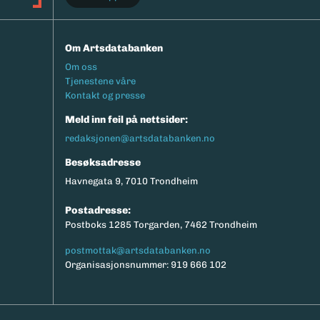
Om Artsdatabanken
Footermeny
Om oss
Tjenestene våre
Kontakt og presse
Meld inn feil på nettsider:
redaksjonen@artsdatabanken.no
Besøksadresse
Havnegata 9, 7010 Trondheim
Postadresse:
Postboks 1285 Torgarden, 7462 Trondheim
postmottak@artsdatabanken.no
Organisasjonsnummer: 919 666 102