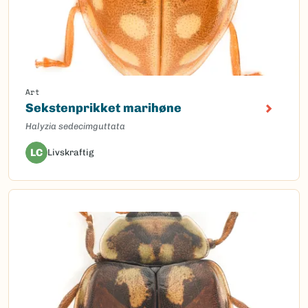
Art
Sekstenprikket marihøne
Halyzia sedecimguttata
LC
Livskraftig