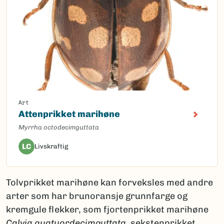
Art
Attenprikket marihøne
Myrrha octodecimguttata
LC
Livskraftig
Tolvprikket marihøne kan forveksles med andre
arter som har brunoransje grunnfarge og
kremgule flekker, som fjortenprikket marihøne
Calvia quatuordecimguttata
, sekstenprikket