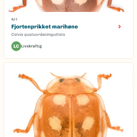
Art
Fjortenprikket marihøne
Calvia quatuordecimguttata
LC
Livskraftig