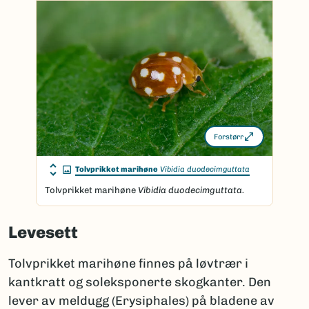
Forstørr
Tolvprikket marihøne
Vibidia duodecimguttata
Tolvprikket marihøne
Vibidia duodecimguttata.
Levesett
Tolvprikket marihøne finnes på løvtrær i
kantkratt og soleksponerte skogkanter. Den
lever av meldugg (Erysiphales) på bladene av