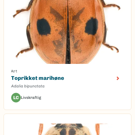
Art
Toprikket marihøne
Adalia bipunctata
LC
Livskraftig