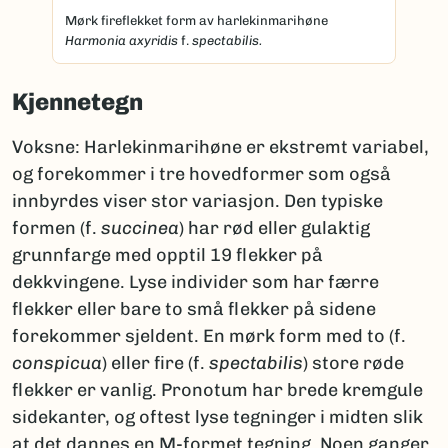
Mørk fireflekket form av harlekinmarihøne
Harmonia axyridis
f.
spectabilis.
Kjennetegn
Voksne: Harlekinmarihøne er ekstremt variabel,
og forekommer i tre hovedformer som også
innbyrdes viser stor variasjon. Den typiske
formen (f.
succinea
) har rød eller gulaktig
grunnfarge med opptil 19 flekker på
dekkvingene. Lyse individer som har færre
flekker eller bare to små flekker på sidene
forekommer sjeldent. En mørk form med to (f.
conspicua
) eller fire (f.
spectabilis
) store røde
flekker er vanlig. Pronotum har brede kremgule
sidekanter, og oftest lyse tegninger i midten slik
at det dannes en M-formet tegning. Noen ganger