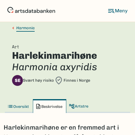
Hopp
til
hovedinnhold
Harmonia
Art
Harlekinmarihøne
Harmonia axyridis
SE
Svært høy risiko
Finnes i Norge
Artstre
Oversikt
Beskrivelse
Harlekinmarihøne er en fremmed art i