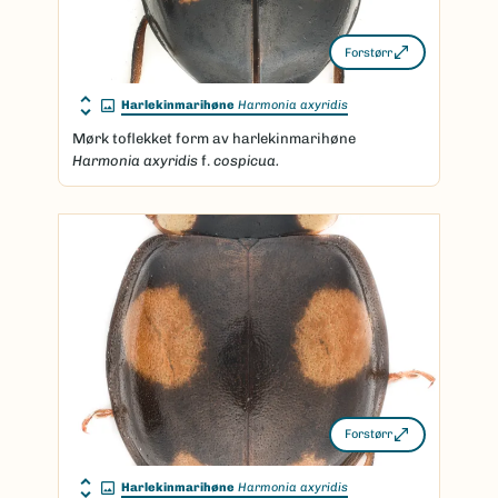
Forstørr
Harlekinmarihøne
Harmonia axyridis
Mørk toflekket form av harlekinmarihøne
Harmonia axyridis
f.
cospicua.
Forstørr
Harlekinmarihøne
Harmonia axyridis