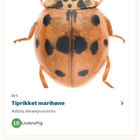
Art
Tiprikket marihøne
Adalia decempunctata
LC
Livskraftig