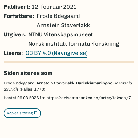
Publisert:
12. februar 2021
Forfattere
Frode Ødegaard
Arnstein Staverløkk
Utgiver
NTNU Vitenskapsmuseet
Norsk institutt for naturforskning
Lisens
CC BY 4.0 (Navngivelse)
Siden siteres som
Frode Ødegaard, Arnstein Staverløkk:
Harlekinmarihøne
Harmonia
axyridis
(Pallas, 1773)
Hentet
09.08.2026
fra https://artsdatabanken.no/arter/takson/7359/beskrivelse
Kopier sitering