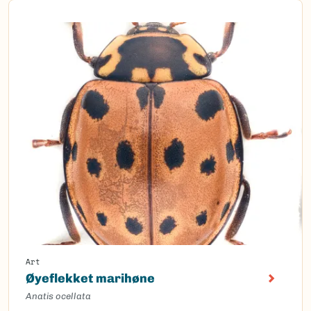
Art
Øyeflekket marihøne
Anatis ocellata