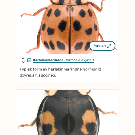
Forstørr
Harlekinmarihøne
Harmonia axyridis
Typisk form av harlekinmarihøne
Harmonia
axyridis
f.
succinea.