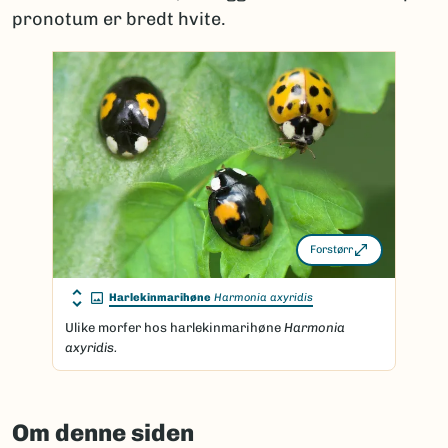
pronotum er bredt hvite.
Forstørr
Harlekinmarihøne
Harmonia axyridis
Ulike morfer hos harlekinmarihøne
Harmonia
axyridis.
Om denne siden