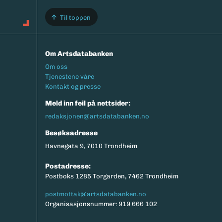
Til toppen
Om Artsdatabanken
Footermeny
Om oss
Tjenestene våre
Kontakt og presse
Meld inn feil på nettsider:
redaksjonen@artsdatabanken.no
Besøksadresse
Havnegata 9, 7010 Trondheim
Postadresse:
Postboks 1285 Torgarden, 7462 Trondheim
postmottak@artsdatabanken.no
Organisasjonsnummer: 919 666 102