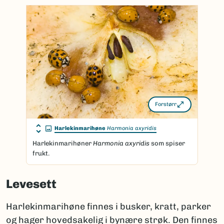
Forstørr
Harlekinmarihøne
Harmonia axyridis
Harlekinmarihøner
Harmonia axyridis
som spiser
frukt.
Levesett
Harlekinmarihøne finnes i busker, kratt, parker
og hager hovedsakelig i bynære strøk. Den finnes