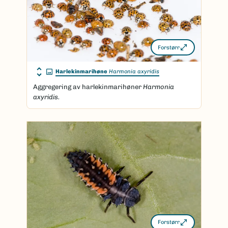
Forstørr
Harlekinmarihøne
Harmonia axyridis
Aggregering av harlekinmarihøner
Harmonia
axyridis.
Forstørr