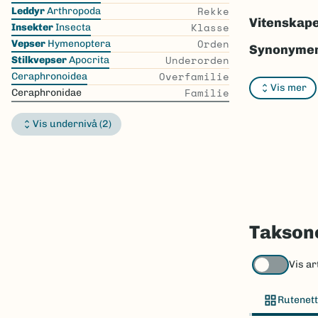
the
Rekke
Leddyr
Arthropoda
list
Vitenskape
Klasse
Insekter
Insecta
Orden
Vepser
Hymenoptera
Synonymer
Underorden
Stilkvepser
Apocrita
Overfamilie
Bokmål:
In
Ceraphronoidea
Vis mer
Familie
Ceraphronidae
Nynorsk:
I
Vis undernivå (2)
Nordsamis
Vitenskape
Takson ID:
Gå til Nort
Taksone
Vis ar
Rutenett