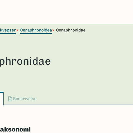
lkvepser
Ceraphronoidea
Ceraphronidae
phronidae
Beskrivelse
taksonomi