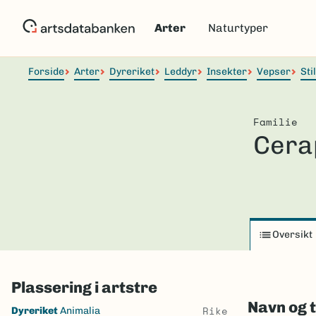
Hopp
til
Arter
Naturtyper
hovedinnhold
Forside
Arter
Dyreriket
Leddyr
Insekter
Vepser
Sti
Familie
Cera
Oversikt
Plassering i artstre
Navn og 
Skip
Rike
Dyreriket
Animalia