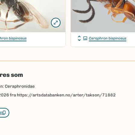
hron bispinosus
Ceraphron bispinosus
eres som
n: Ceraphronidae
2026
fra https://artsdatabanken.no/arter/takson/71882
g