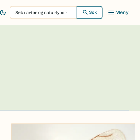
Søk
Søk
i
arter
og
naturtyper