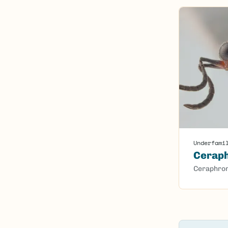
Underfami
Cerap
Ceraphro
Content l