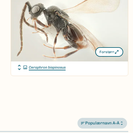
Forstørr
Ceraphron bispinosus
Populærnavn A-Å