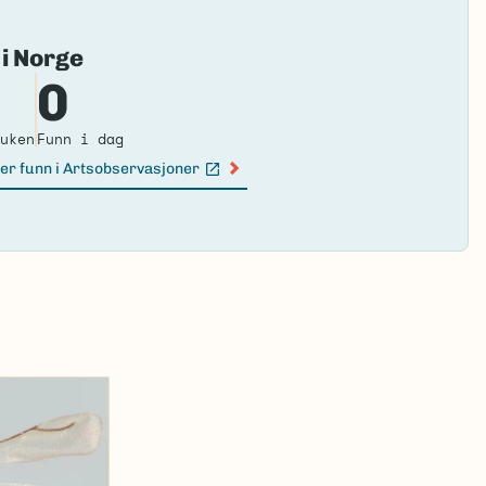
Fai
 i Norge
to
0
loa
ma
uken
Funn i dag
er funn i Artsobservasjoner
n lenke)