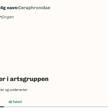
lig navn:
Ceraphronidae
:
Ingen
gen
ngen
k/Davvisámegiella:
Ingen
lig navn ID:
112789
71882
(Ekstern lenke)
axa for flere detaljer
r i artsgruppen
ter og underarter
Tabell