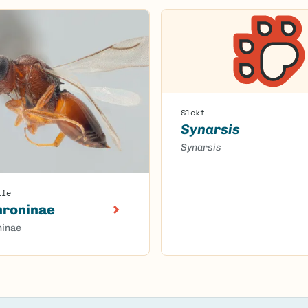
Slekt
Synarsis
Synarsis
lie
hroninae
ninae
oaded.