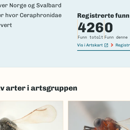
Registrerte funn
426
0
Funn totalt
Funn denne 
Vis i Artskart
Registr
(Ekstern lenke)
(Ekster
av arter i artsgruppen