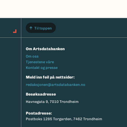
Til toppen
Om Artsdatabanken
Footermeny
Om oss
Tjenestene våre
Kontakt og presse
Meld inn feil på nettsider:
redaksjonen@artsdatabanken.no
Besøksadresse
Havnegata 9, 7010 Trondheim
Postadresse:
Postboks 1285 Torgarden, 7462 Trondheim