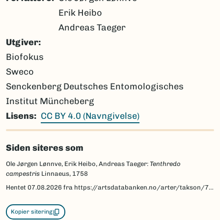
Erik Heibo
Andreas Taeger
Utgiver
Biofokus
Sweco
Senckenberg Deutsches Entomologisches
Institut Müncheberg
Lisens
CC BY 4.0 (Navngivelse)
Siden siteres som
Ole Jørgen Lønnve, Erik Heibo, Andreas Taeger:
Tenthredo
campestris
Linnaeus, 1758
Hentet
07.08.2026
fra https://artsdatabanken.no/arter/takson/71701/beskrivelse
Kopier sitering