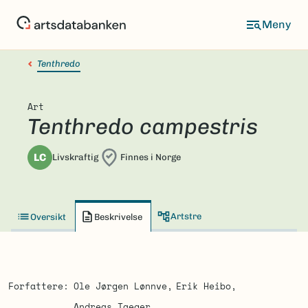
Hopp
til
hovedinnhold
Tenthredo
Art
Tenthredo campestris
LC
Livskraftig
Finnes i Norge
Artstre
Oversikt
Beskrivelse
Forfattere
Ole Jørgen Lønnve
Erik Heibo
Andreas Taeger