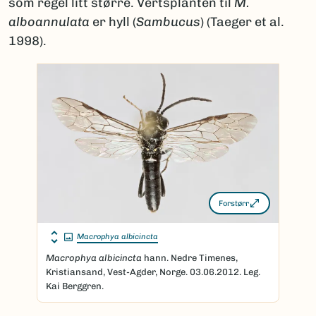
som regel litt større. Vertsplanten til
M.
alboannulata
er hyll (
Sambucus
) (Taeger et al.
1998).
Forstørr
Macrophya albicincta
Macrophya albicincta
hann. Nedre Timenes,
Kristiansand, Vest-Agder, Norge. 03.06.2012. Leg.
Kai Berggren.