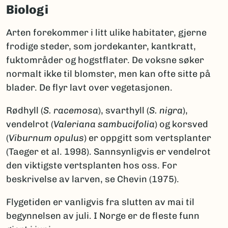
Biologi
Arten forekommer i litt ulike habitater, gjerne
frodige steder, som jordekanter, kantkratt,
fuktområder og hogstflater. De voksne søker
normalt ikke til blomster, men kan ofte sitte på
blader. De flyr lavt over vegetasjonen.
Rødhyll (
S. racemosa
), svarthyll (
S. nigra
),
vendelrot (
Valeriana sambucifolia
) og korsved
(
Viburnum opulus
) er oppgitt som vertsplanter
(Taeger et al. 1998). Sannsynligvis er vendelrot
den viktigste vertsplanten hos oss. For
beskrivelse av larven, se Chevin (1975).
Flygetiden er vanligvis fra slutten av mai til
begynnelsen av juli. I Norge er de fleste funn