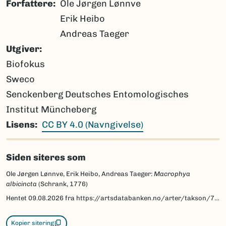
Forfattere
Ole Jørgen Lønnve
Erik Heibo
Andreas Taeger
Utgiver
Biofokus
Sweco
Senckenberg Deutsches Entomologisches
Institut Müncheberg
Lisens
CC BY 4.0 (Navngivelse)
Siden siteres som
Ole Jørgen Lønnve, Erik Heibo, Andreas Taeger:
Macrophya
albicincta
(Schrank, 1776)
Hentet
09.08.2026
fra https://artsdatabanken.no/arter/takson/71321/beskrivelse
Kopier sitering