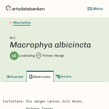
Hopp
til
hovedinnhold
Macrophya
Art
Macrophya albicincta
LC
Livskraftig
Finnes i Norge
Artstre
Oversikt
Beskrivelse
Forfattere
Ole Jørgen Lønnve
Erik Heibo
Andreas Taeger