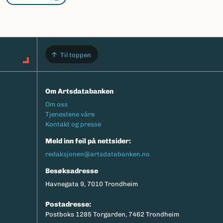
Til toppen
Om Artsdatabanken
Footermeny
Om oss
Tjenestene våre
Kontakt og presse
Meld inn feil på nettsider:
redaksjonen@artsdatabanken.no
Besøksadresse
Havnegata 9, 7010 Trondheim
Postadresse:
Postboks 1285 Torgarden, 7462 Trondheim