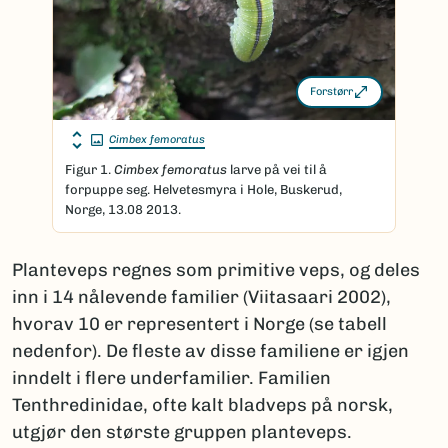
Forstørr
Cimbex femoratus
Figur 1.
Cimbex femoratus
larve på vei til å
forpuppe seg. Helvetesmyra i Hole, Buskerud,
Norge, 13.08 2013.
Planteveps regnes som primitive veps, og deles
inn i 14 nålevende familier (Viitasaari 2002),
hvorav 10 er representert i Norge (se tabell
nedenfor). De fleste av disse familiene er igjen
inndelt i flere underfamilier. Familien
Tenthredinidae, ofte kalt bladveps på norsk,
utgjør den største gruppen planteveps.