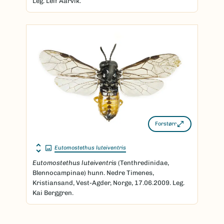
Leg. Leif Aarvik.
Forstørr
Eutomostethus luteiventris
Eutomostethus luteiventris
(Tenthredinidae,
Blennocampinae)
hunn. Nedre Timenes,
Kristiansand, Vest-Agder, Norge, 17.06.2009. Leg.
Kai Berggren.