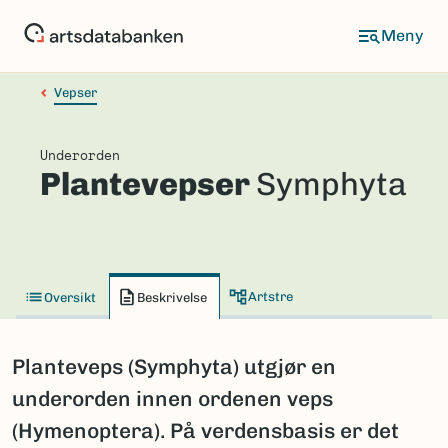
Hopp
til
hovedinnhold
Vepser
Underorden
Plantevepser
Symphyta
Artstre
Oversikt
Beskrivelse
Planteveps (Symphyta) utgjør en
underorden innen ordenen veps
(Hymenoptera). På verdensbasis er det