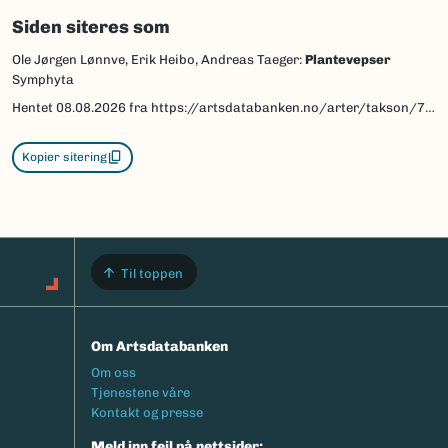
Siden siteres som
Ole Jørgen Lønnve, Erik Heibo, Andreas Taeger:
Plantevepser
Symphyta
Hentet
08.08.2026
fra https://artsdatabanken.no/arter/takson/70753/beskrivelse
Kopier sitering
Til toppen
Om Artsdatabanken
Footermeny
Om oss
Tjenestene våre
Kontakt og presse
Meld inn feil på nettsider: