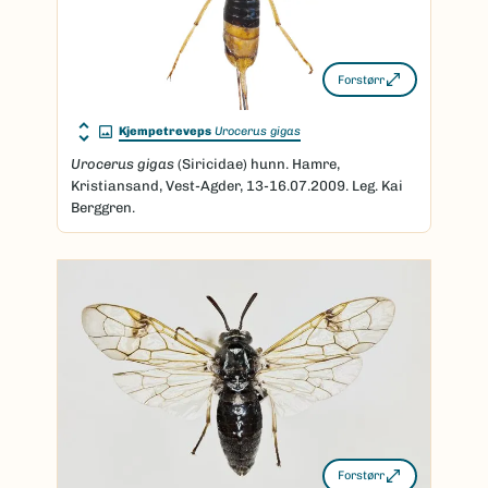
Forstørr
Kjempetreveps
Urocerus gigas
Urocerus
gigas
(Siricidae) hunn. Hamre,
Kristiansand, Vest-Agder, 13-16.07.2009. Leg. Kai
Berggren.
Forstørr