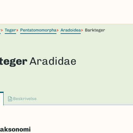
r
Teger
Pentatomomorpha
Aradoidea
Barkteger
teger
Aradidae
Beskrivelse
taksonomi