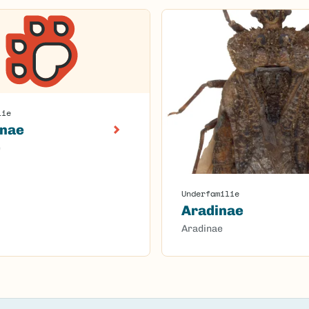
lie
inae
e
Underfamilie
Aradinae
Aradinae
oaded.