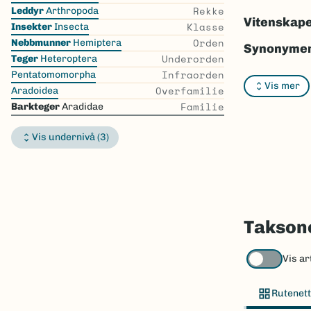
the
Rekke
Leddyr
Arthropoda
list
Vitenskape
Klasse
Insekter
Insecta
Orden
Nebbmunner
Hemiptera
Synonymer
Underorden
Teger
Heteroptera
Infraorden
Bokmål:
ba
Pentatomomorpha
Vis mer
Overfamilie
Aradoidea
Nynorsk:
b
Familie
Barkteger
Aradidae
Nordsamis
Vis undernivå (3)
Vitenskape
Takson ID:
Gå til Nort
Taksone
Vis ar
Rutenett