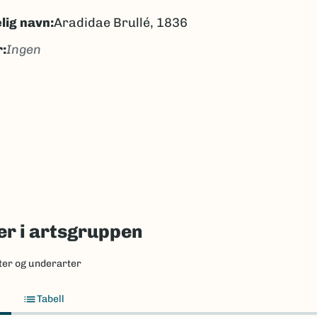
lig navn:
Aradidae Brullé, 1836
:
Ingen
rkteger
orkteger
k/Davvisámegiella:
Ingen
lig navn ID:
110248
69415
(Ekstern lenke)
axa for flere detaljer
r i artsgruppen
ter og underarter
Tabell