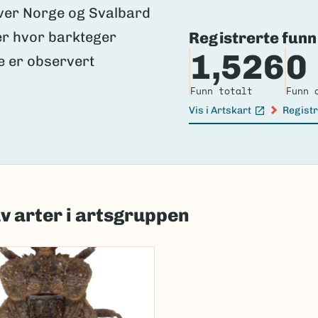
Registrerte funn
1,526
0
Funn totalt
Funn 
Vis i Artskart
Registr
(Ekstern lenke)
(Ekster
av arter i artsgruppen