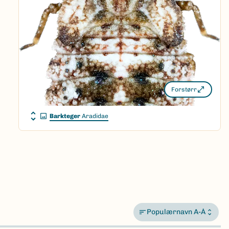
Forstørr
Barkteger
Aradidae
Populærnavn A-Å