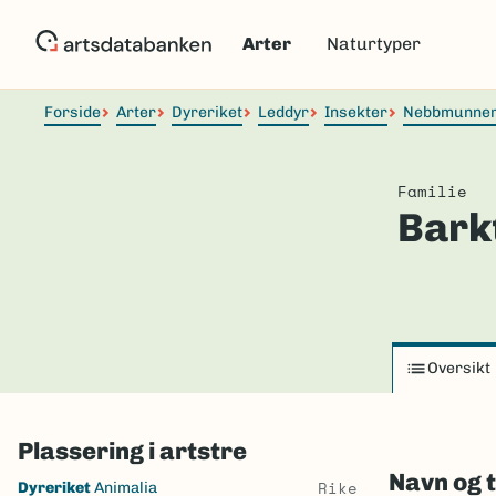
Hopp
til
Arter
Naturtyper
hovedinnhold
Forside
Arter
Dyreriket
Leddyr
Insekter
Nebbmunne
Familie
Bark
Oversikt
Plassering i artstre
Navn og 
Skip
Rike
Dyreriket
Animalia