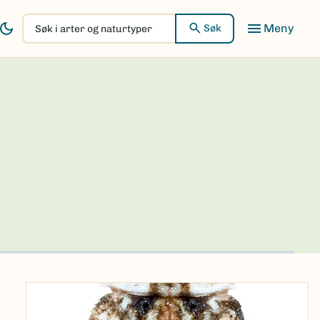
Søk
Søk
i
arter
og
naturtyper