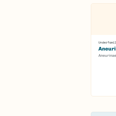
Underfami
Aneur
Aneurina
Content l