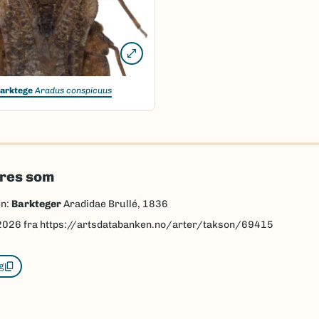
arktege
Aradus conspicuus
eres som
en:
Barkteger
Aradidae Brullé, 1836
2026
fra https://artsdatabanken.no/arter/takson/69415
g