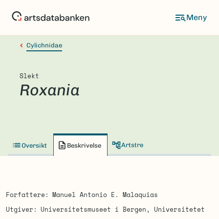
Hopp
til
hovedinnhold
Cylichnidae
Slekt
Roxania
Artstre
Oversikt
Beskrivelse
Forfattere
Manuel Antonio E. Malaquias
Utgiver
Universitetsmuseet i Bergen, Universitetet