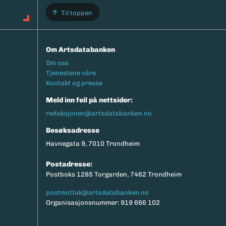
Til toppen
Om Artsdatabanken
Footermeny
Om oss
Tjenestene våre
Kontakt og presse
Meld inn feil på nettsider:
redaksjonen@artsdatabanken.no
Besøksadresse
Havnegata 9, 7010 Trondheim
Postadresse:
Postboks 1285 Torgarden, 7462 Trondheim
postmottak@artsdatabanken.no
Organisasjonsnummer: 919 666 102