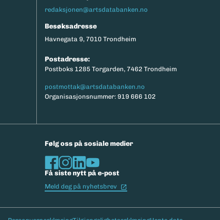
redaksjonen@artsdatabanken.no
Besøksadresse
Havnegata 9, 7010 Trondheim
Postadresse:
Postboks 1285 Torgarden, 7462 Trondheim
postmottak@artsdatabanken.no
Organisasjonsnummer: 919 666 102
Følg oss på sosiale medier
Få siste nytt på e-post
(Ekstern lenke)
Meld deg på nyhetsbrev
Bunntekst