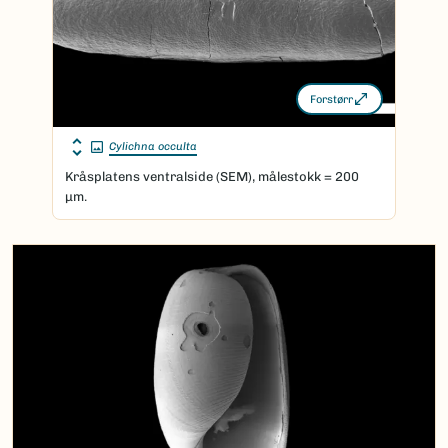
Forstørr
Cylichna occulta
Kråsplatens ventralside (SEM), målestokk = 200
μm.