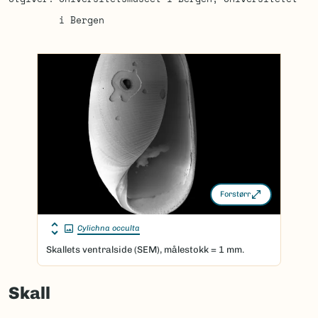
i Bergen
Forstørr
Cylichna occulta
Skallets ventralside (SEM), målestokk = 1 mm.
Skall