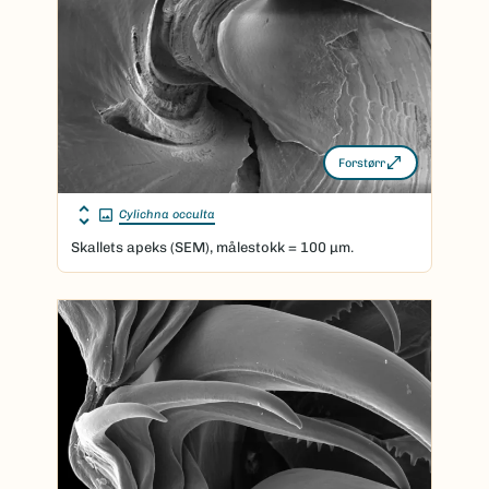
Forstørr
Cylichna occulta
Skallets apeks (SEM), målestokk = 100 μm.