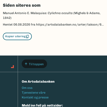
Siden siteres som
Manuel Antonio E. Malaquias:
Cylichna occulta
(Mighels & Adams,
1842)
Hentet
06.08.2026
fra https://artsdatabanken.no/arter/takson/68655/beskrivelse
Kopier sitering
Til toppen
Om Artsdatabanken
Footermeny
Om oss
Tjenestene våre
Kontakt og presse
Meld inn feil på nettsider: