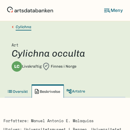
Hopp
til
hovedinnhold
Cylichna
Art
Cylichna occulta
LC
Livskraftig
Finnes i Norge
Artstre
Oversikt
Beskrivelse
Forfattere
Manuel Antonio E. Malaquias
Utgiver
Universitetsmuseet i Bergen, Universitetet