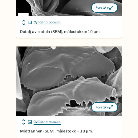
Forstørr
Cylichna occulta
Detalj av radula (SEM), målestokk = 10 μm.
Forstørr
Cylichna occulta
Midttannen (SEM), målestokk = 10 μm.