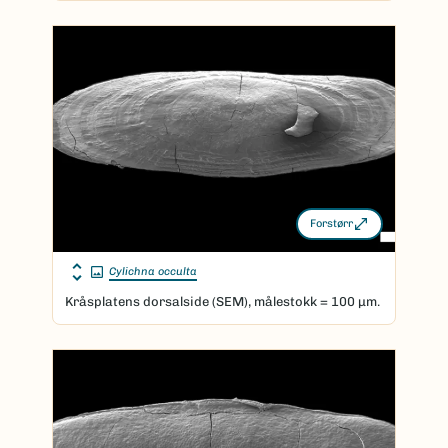
Forstørr
Cylichna occulta
Kråsplatens dorsalside (SEM), målestokk = 100 μm.