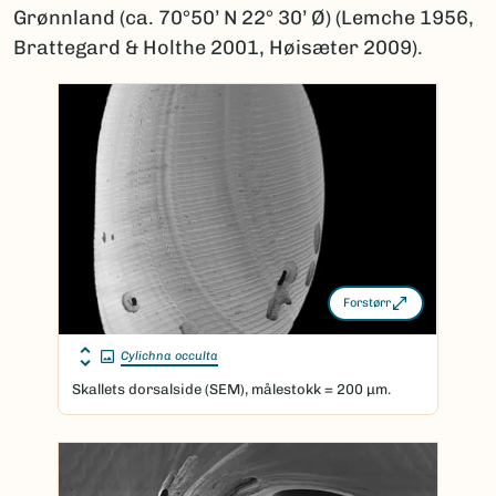
Grønnland (ca. 70°50’ N 22° 30’ Ø) (Lemche 1956,
Brattegard & Holthe 2001, Høisæter 2009).
Forstørr
Cylichna occulta
Skallets dorsalside (SEM), målestokk = 200 μm.