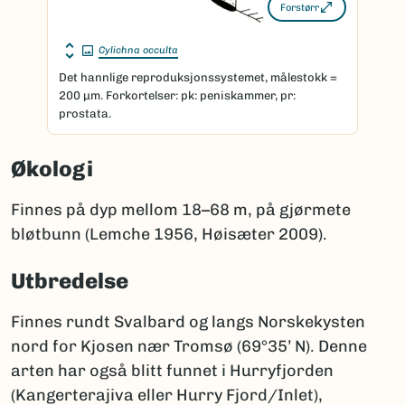
Forstørr
Cylichna occulta
Det hannlige reproduksjonssystemet, målestokk =
200 μm. Forkortelser: pk: peniskammer, pr:
prostata.
Økologi
Finnes på dyp mellom 18–68 m, på gjørmete
bløtbunn (Lemche 1956, Høisæter 2009).
Utbredelse
Finnes rundt Svalbard og langs Norskekysten
nord for Kjosen nær Tromsø (69°35’ N). Denne
arten har også blitt funnet i Hurryfjorden
(Kangerterajiva eller Hurry Fjord/Inlet),