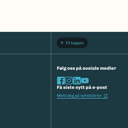
Til toppen
Følg oss på sosiale medier
Få siste nytt på e-post
(Ekstern l
Meld deg på nyhetsbrev