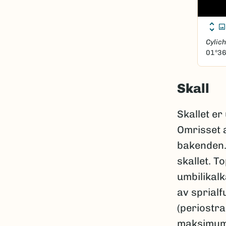
Cylic
01°36
Skall
Skallet er
Omrisset 
bakenden.
skallet. T
umbilikalk
av sprialf
(periostr
maksimum