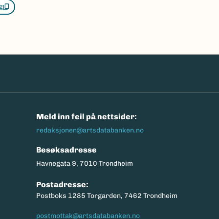
g
n
Meld inn feil på nettsider:
redaksjonen@artsdatabanken.no
Besøksadresse
Havnegata 9, 7010 Trondheim
Postadresse:
Postboks 1285 Torgarden, 7462 Trondheim
postmottak@artsdatabanken.no