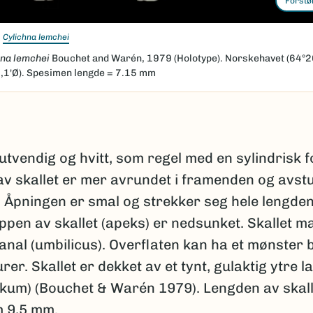
Forstø
Cylichna lemchei
hna lemchei
Bouchet and Warén, 1979 (Holotype). Norskehavet (64°2
,1'Ø). Spesimen lengde = 7.15 mm
 utvendig og hvitt, som regel med en sylindrisk 
av skallet er mer avrundet i framenden og avst
 Åpningen er smal og strekker seg hele lengde
oppen av skallet (apeks) er nedsunket. Skallet m
anal (umbilicus). Overflaten kan ha et mønster
urer. Skallet er dekket av et tynt, gulaktig ytre l
akum) (Bouchet & Warén 1979). Lengden av skall
 9,5 mm.