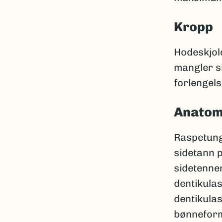
Kropp
Hodeskjold
mangler si
forlengels
Anatom
Raspetunge
sidetann p
sidetennen
dentikula
dentikulas
bønneforme