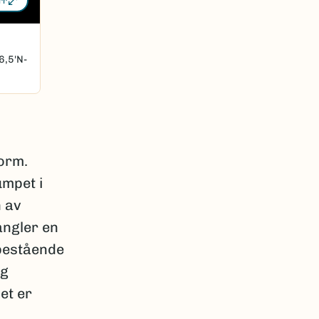
rr
6,5'N-
form.
umpet i
n av
angler en
 bestående
ag
et er