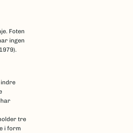
je. Foten
har ingen
1979).
 indre
e
 har
holder tre
e i form