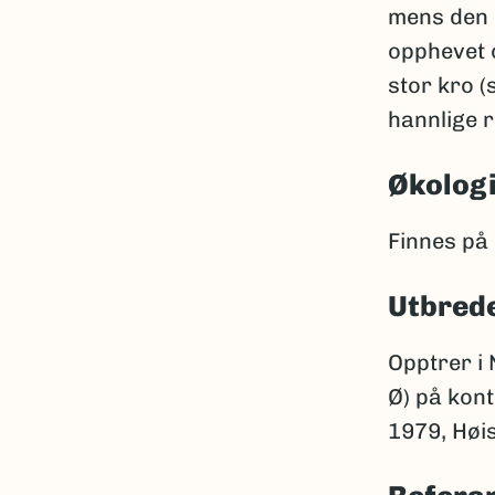
mens den u
opphevet 
stor kro 
hannlige 
Økolog
Finnes på
Utbred
Opptrer i
Ø) på kon
1979, Høi