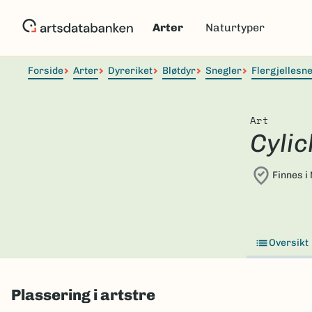
Hopp
til
Arter
Naturtyper
hovedinnhold
Forside
Arter
Dyreriket
Bløtdyr
Snegler
Flergjellesn
Art
Cyli
Finnes i
Oversikt
Plassering i artstre
Skip