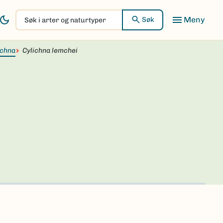
Søk
Søk
i
arter
ichna
og
Cylichna lemchei
naturtyper