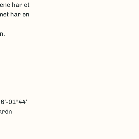
ene har et
met har en
n.
36’-01°44’
arén