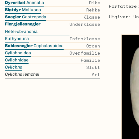
Rike
Dyreriket
Animalia
Forfattere
the
Rekke
Bløtdyr
Mollusca
list
Utgiver
Un
Klasse
Snegler
Gastropoda
Underklasse
Flergjellesnegler
Heterobranchia
Infraklasse
Euthyneura
Orden
Boblesnegler
Cephalaspidea
Overfamilie
Cylichnoidea
Familie
Cylichnidae
Slekt
Cylichna
Art
Cylichna lemchei