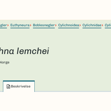
egler
Euthyneura
Boblesnegler
Cylichnoidea
Cylichnidae
Cyl
chna lemchei
 Norge
Beskrivelse