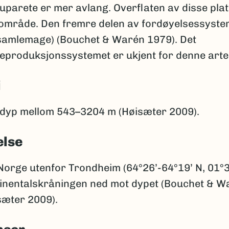
parete er mer avlang. Overflaten av disse plat
område. Den fremre delen av fordøyelsessyste
(samlemage) (Bouchet & Warén 1979). Det
reproduksjonssystemet er ukjent for denne arte
i
 dyp mellom 543–3204 m (Høisæter 2009).
else
 Norge utenfor Trondheim (64°26’-64°19’ N, 01°
tinentalskråningen ned mot dypet (Bouchet & W
sæter 2009).