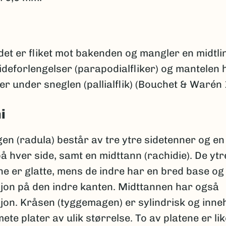
et er fliket mot bakenden og mangler en midtlin
deforlengelser (parapodialfliker) og mantelen 
er under sneglen (pallialflik) (Bouchet & Warén 
i
n (radula) består av tre ytre sidetenner og en
å hver side, samt en midttann (rachidie). De ytr
e er glatte, mens de indre har en bred base og
sjon på den indre kanten. Midttannen har også
jon. Kråsen (tyggemagen) er sylindrisk og inne
te plater av ulik størrelse. To av platene er lik