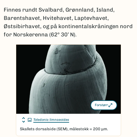
Finnes rundt Svalbard, Grønnland, Island,
Barentshavet, Hvitehavet, Laptevhavet,
Østsibirhavet, og på kontinentalskråningen nord
for Norskerenna (62° 30’ N).
Forstørr
Toledonia limnaeoides
Skallets dorsalside (SEM), målestokk = 200 μm.