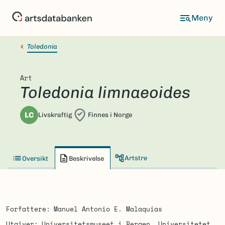
Hopp
til
hovedinnhold
Toledonia
Art
Toledonia limnaeoides
LC
Livskraftig
Finnes i Norge
Artstre
Oversikt
Beskrivelse
Forfattere
Manuel Antonio E. Malaquias
Utgiver
Universitetsmuseet i Bergen, Universitetet