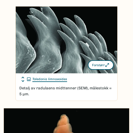
Forstørr
Toledonia limnaeoides
Detalj av radulaens midttenner (SEM), målestokk =
5 μm.