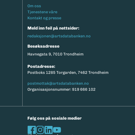
Footermeny
Om oss
Tjenestene våre
Kontakt og presse
Meld inn feil på nettsider:
redaksjonen@artsdatabanken.no
Besøksadresse
Havnegata 9, 7010 Trondheim
Postadresse:
Postboks 1285 Torgarden, 7462 Trondheim
postmottak@artsdatabanken.no
Organisasjonsnummer: 919 666 102
Følg oss på sosiale medier