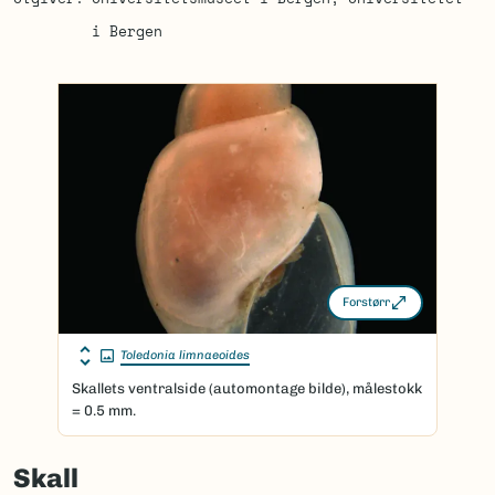
i Bergen
Forstørr
Toledonia limnaeoides
Skallets ventralside (automontage bilde), målestokk
= 0.5 mm.
Skall