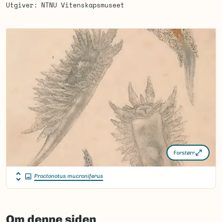
Utgiver
NTNU Vitenskapsmuseet
Forstørr
Proctonotus mucroniferus
Om denne siden