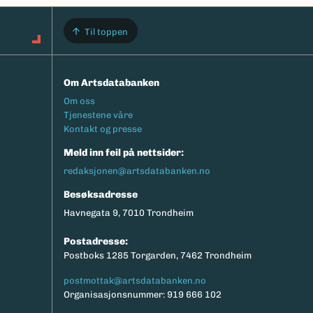
Til toppen
Om Artsdatabanken
Footermeny
Om oss
Tjenestene våre
Kontakt og presse
Meld inn feil på nettsider:
redaksjonen@artsdatabanken.no
Besøksadresse
Havnegata 9, 7010 Trondheim
Postadresse:
Postboks 1285 Torgarden, 7462 Trondheim
postmottak@artsdatabanken.no
Organisasjonsnummer: 919 666 102