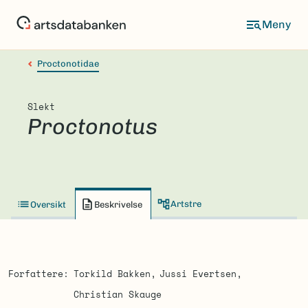
Hopp
til
hovedinnhold
Proctonotidae
Slekt
Proctonotus
Artstre
Oversikt
Beskrivelse
Forfattere
Torkild Bakken
Jussi Evertsen
Christian Skauge