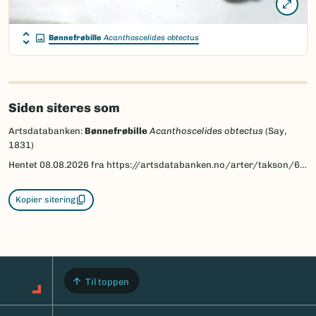
Bønnefrøbille
Acanthoscelides obtectus
Siden siteres som
Artsdatabanken:
Bønnefrøbille
Acanthoscelides obtectus
(Say,
1831)
Hentet
08.08.2026
fra https://artsdatabanken.no/arter/takson/6791
Kopier sitering
Til toppen