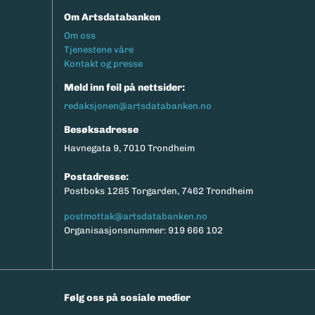
Om Artsdatabanken
Footermeny
Om oss
Tjenestene våre
Kontakt og presse
Meld inn feil på nettsider:
redaksjonen@artsdatabanken.no
Besøksadresse
Havnegata 9, 7010 Trondheim
Postadresse:
Postboks 1285 Torgarden, 7462 Trondheim
postmottak@artsdatabanken.no
Organisasjonsnummer: 919 666 102
Følg oss på sosiale medier