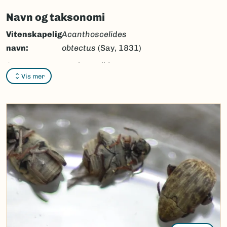
Navn og taksonomi
Vitenskapelig
Acanthoscelides
navn:
obtectus
(Say, 1831)
Synonymer:
Acanthoscelides
Vis mer
obsoletus
auct. nec (Say,
1831)
Bokmål:
bønnefrøbille
Nynorsk:
Ingen
Nordsamisk/Davvisámegiella:
Ingen
Vitenskapelig navn ID:
6900
Takson ID:
6791
(Ekstern lenke)
Gå til Nortaxa for flere detaljer