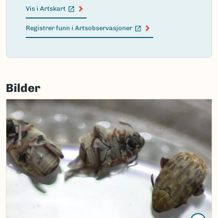
Vis i Artskart
(Ekstern lenke)
Registrer funn i Artsobservasjoner
(Ekstern lenke)
Failed
to
Bilder
load
map.