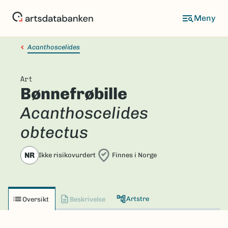
Hopp
til
hovedinnhold
Acanthoscelides
Art
Bønnefrøbille
Acanthoscelides
obtectus
NR
Ikke risikovurdert
Finnes i Norge
Artstre
Oversikt
Beskrivelse