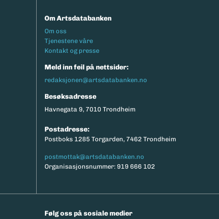
Om Artsdatabanken
Footermeny
Om oss
Tjenestene våre
Kontakt og presse
Meld inn feil på nettsider:
redaksjonen@artsdatabanken.no
Besøksadresse
Havnegata 9, 7010 Trondheim
Postadresse:
Postboks 1285 Torgarden, 7462 Trondheim
postmottak@artsdatabanken.no
Organisasjonsnummer: 919 666 102
Følg oss på sosiale medier