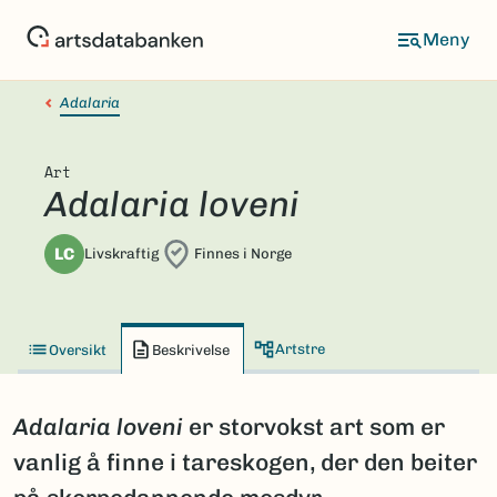
Hopp
til
hovedinnhold
Adalaria
Art
Adalaria loveni
LC
Livskraftig
Finnes i Norge
Artstre
Oversikt
Beskrivelse
Adalaria loveni
er storvokst art som er
vanlig å finne i tareskogen, der den beiter