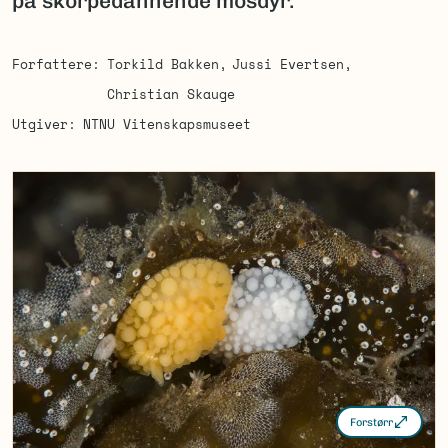
på skorpedannende mosdyr.
Forfattere
Torkild Bakken
Jussi Evertsen
Christian Skauge
Utgiver
NTNU Vitenskapsmuseet
Forstørr