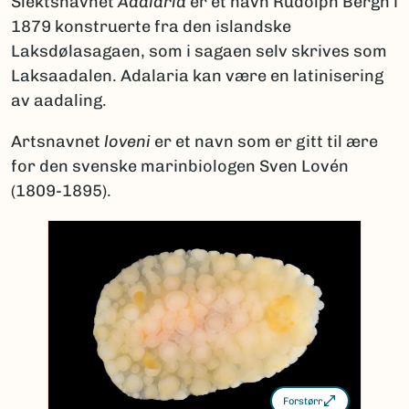
Slektsnavnet
Adalaria
er et navn Rudolph Bergh i
1879 konstruerte fra den islandske
Laksdølasagaen, som i sagaen selv skrives som
Laksaadalen. Adalaria kan være en latinisering
av aadaling.
Artsnavnet
loveni
er et navn som er gitt til ære
for den svenske marinbiologen Sven Lovén
(1809-1895).
Forstørr