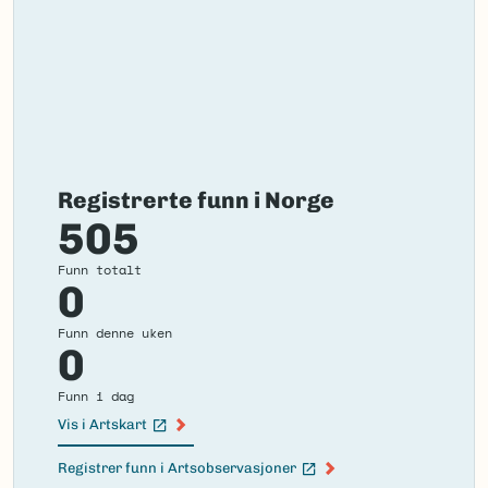
Registrerte funn i Norge
505
Funn totalt
0
Funn denne uken
0
Funn i dag
Vis i Artskart
(Ekstern lenke)
Registrer funn i Artsobservasjoner
(Ekstern lenke)