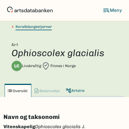
Hopp
til
hovedinnhold
Korallslangestjerner
Art
Ophioscolex glacialis
LC
Livskraftig
Finnes i Norge
Artstre
Oversikt
Beskrivelse
Navn og taksonomi
Vitenskapelig
Ophioscolex glacialis
J.