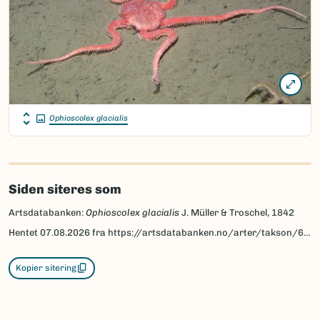
Ophioscolex glacialis
Siden siteres som
Artsdatabanken:
Ophioscolex glacialis
J. Müller & Troschel, 1842
Hentet
07.08.2026
fra https://artsdatabanken.no/arter/takson/67291
Kopier sitering