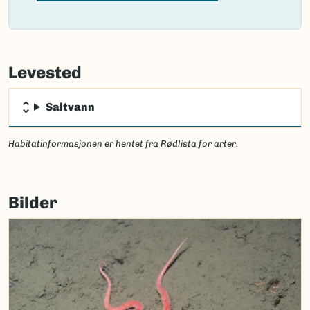
Failed
to
Levested
load
map.
Saltvann
Habitatinformasjonen er hentet fra Rødlista for arter.
Bilder