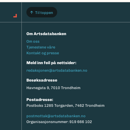
Til toppen
Om Artsdatabanken
Footermeny
Om oss
Tjenestene våre
Kontakt og presse
Meld inn feil på nettsider:
redaksjonen@artsdatabanken.no
Besøksadresse
Havnegata 9, 7010 Trondheim
Postadresse:
Postboks 1285 Torgarden, 7462 Trondheim
postmottak@artsdatabanken.no
Organisasjonsnummer: 919 666 102