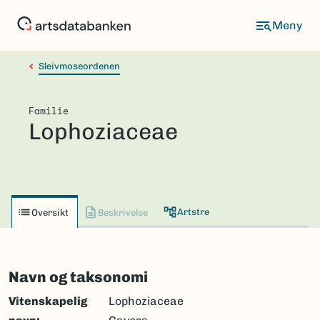
Hopp
til
hovedinnhold
Sleivmoseordenen
Familie
Lophoziaceae
Artstre
Oversikt
Beskrivelse
Navn og taksonomi
Vitenskapelig
Lophoziaceae