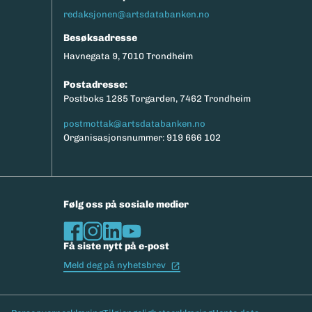
redaksjonen@artsdatabanken.no
Besøksadresse
Havnegata 9, 7010 Trondheim
Postadresse:
Postboks 1285 Torgarden, 7462 Trondheim
postmottak@artsdatabanken.no
Organisasjonsnummer: 919 666 102
Følg oss på sosiale medier
Få siste nytt på e-post
(Ekstern lenke)
Meld deg på nyhetsbrev
Bunntekst