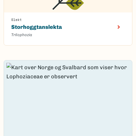
Slekt
Storhoggtanslekta
Trilophozia
Content loaded.