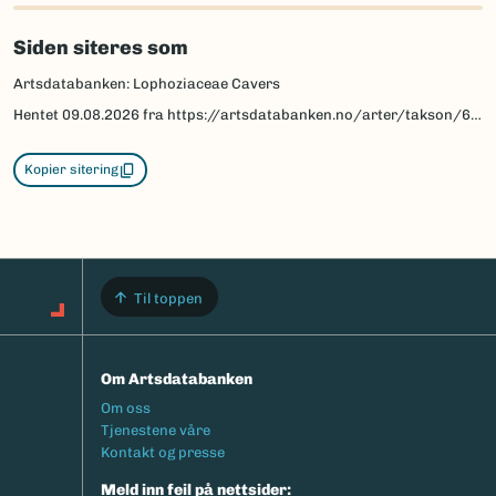
to
load
Siden siteres som
map.
Artsdatabanken: Lophoziaceae Cavers
Hentet
09.08.2026
fra https://artsdatabanken.no/arter/takson/65221
Kopier sitering
Til toppen
Om Artsdatabanken
Footermeny
Om oss
Tjenestene våre
Kontakt og presse
Meld inn feil på nettsider: