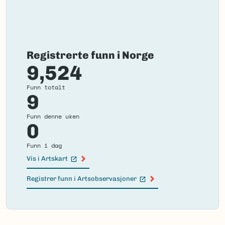
Registrerte funn i Norge
9,524
Funn totalt
9
Funn denne uken
0
Funn i dag
Vis i Artskart
(Ekstern lenke)
Registrer funn i Artsobservasjoner
(Ekstern lenke)
Failed