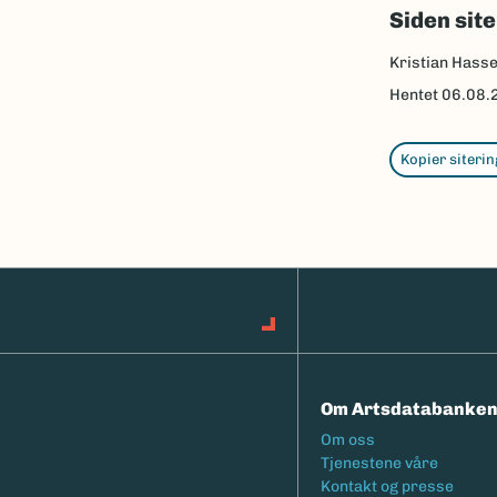
Siden sit
Kristian Hasse
Hentet
06.08.
Kopier siterin
Om Artsdatabanke
Footermeny
Om oss
Tjenestene våre
Kontakt og presse