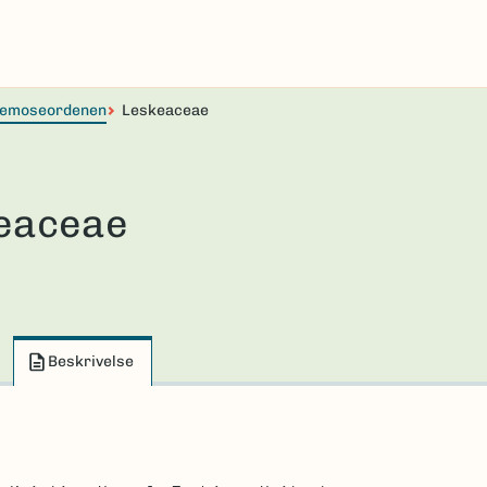
temoseordenen
Leskeaceae
eaceae
Beskrivelse