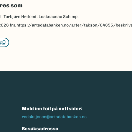
eres som
l, Torbjørn Høitomt: Leskeaceae Schimp.
2026
fra https://artsdatabanken.no/arter/takson/64655/beskriv
g
n
Meld inn feil på nettsider:
redaksjonen@artsdatabanken.no
Besøksadresse