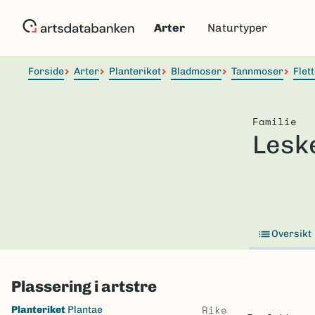
Hopp
til
Arter
Naturtyper
hovedinnhold
Forside
Arter
Planteriket
Bladmoser
Tannmoser
Flet
Familie
Lesk
Oversikt
Plassering i artstre
Skip
Rike
Planteriket
Plantae