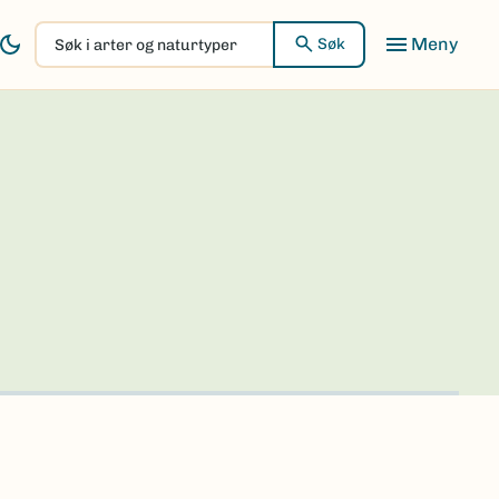
Søk
Søk
i
arter
og
naturtyper