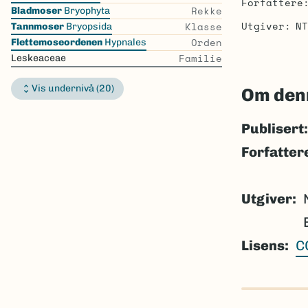
Forfattere
the
Rekke
Bladmoser
Bryophyta
list
Utgiver
NT
Klasse
Tannmoser
Bryopsida
Orden
Flettemoseordenen
Hypnales
Familie
Leskeaceae
Vis undernivå (20)
Om den
Publisert:
Forfatter
Utgiver
Lisens
C