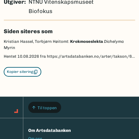
Utgiver
NTNU Vitenskapsmuseet
Biofokus
Siden siteres som
Kristian Hassel, Torbjørn Høitomt:
Krokmoseslekta
Dichelyma
Myrin
Hentet
10.08.2026
fra https://artsdatabanken.no/arter/takson/64588/beskrivelse
Kopier sitering
Til toppen
Om Artsdatabanken
Footermeny
Om oss