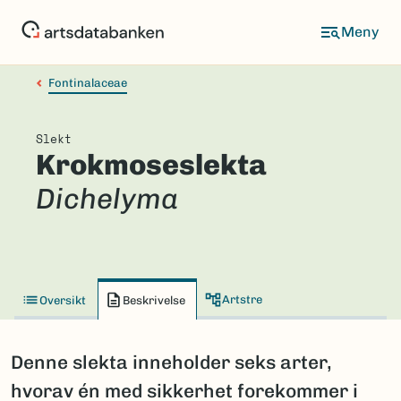
Hopp
til
hovedinnhold
Fontinalaceae
Slekt
Krokmoseslekta
Dichelyma
Artstre
Oversikt
Beskrivelse
Denne slekta inneholder seks arter,
hvorav én med sikkerhet forekommer i