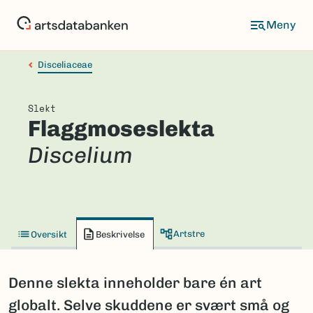
Hopp
til
hovedinnhold
Disceliaceae
Slekt
Flaggmoseslekta
Discelium
Artstre
Oversikt
Beskrivelse
Denne slekta inneholder bare én art
globalt. Selve skuddene er svært små og